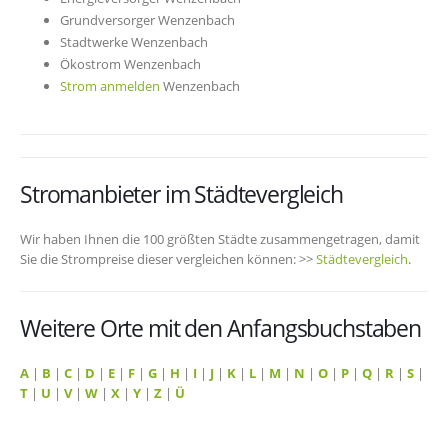
Grundversorger Wenzenbach
Stadtwerke Wenzenbach
Ökostrom Wenzenbach
Strom anmelden
Wenzenbach
Stromanbieter im Städtevergleich
Wir haben Ihnen die 100 größten Städte zusammengetragen, damit
Sie die Strompreise dieser vergleichen können: >>
Städtevergleich
.
Weitere Orte mit den Anfangsbuchstaben
A
|
B
|
C
|
D
|
E
|
F
|
G
|
H
|
I
|
J
|
K
|
L
|
M
|
N
|
O
|
P
|
Q
|
R
|
S
|
T
|
U
|
V
|
W
|
X
|
Y
|
Z
|
Ü