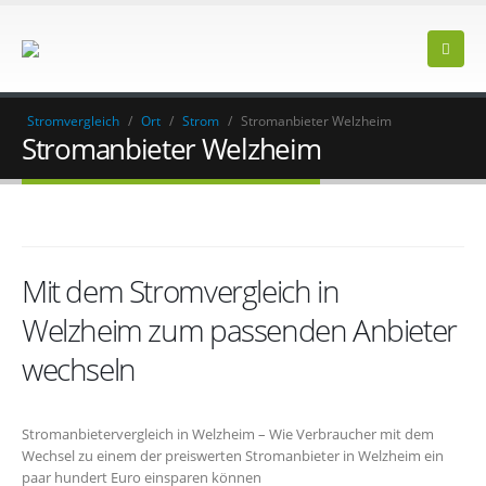
Stromvergleich
/
Ort
/
Strom
/
Stromanbieter Welzheim
Stromanbieter Welzheim
Mit dem Stromvergleich in
Welzheim zum passenden Anbieter
wechseln
Stromanbietervergleich in Welzheim – Wie Verbraucher mit dem
Wechsel zu einem der preiswerten Stromanbieter in Welzheim ein
paar hundert Euro einsparen können