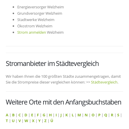
Energieversorger Welzheim
Grundversorger Welzheim
Stadtwerke Welzheim
Ökostrom Welzheim
Strom anmelden
Welzheim
Stromanbieter im Städtevergleich
Wir haben Ihnen die 100 größten Städte zusammengetragen, damit
Sie die Strompreise dieser vergleichen können: >>
Städtevergleich
.
Weitere Orte mit den Anfangsbuchstaben
A
|
B
|
C
|
D
|
E
|
F
|
G
|
H
|
I
|
J
|
K
|
L
|
M
|
N
|
O
|
P
|
Q
|
R
|
S
|
T
|
U
|
V
|
W
|
X
|
Y
|
Z
|
Ü