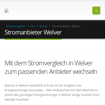
Stromvergleich
/
Ort
/
Strom
/
Stromanbieter Welver
Stromanbieter Welver
Mit dem Stromvergleich in Welver
zum passenden Anbieter wechseln
Ebenso in Welver empfiehlt sich ein ist ein Vergleich der
Energieversorger anzuraten – Wie Verbraucher mit dem Wechsel zu
einem der günstigen Energieversorger in Welver einige hundert Euro
weniger bezahlen