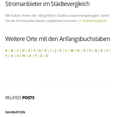
Stromanbieter im Städtevergleich
Wir haben Ihnen die 100 größten Städte zusammengetragen, damit
Sie die Strompreise dieser vergleichen können: >>
Städtevergleich
.
Weitere Orte mit den Anfangsbuchstaben
A
|
B
|
C
|
D
|
E
|
F
|
G
|
H
|
I
|
J
|
K
|
L
|
M
|
N
|
O
|
P
|
Q
|
R
|
S
|
T
|
U
|
V
|
W
|
X
|
Y
|
Z
|
Ü
RELATED
POSTS
NAVIGATION