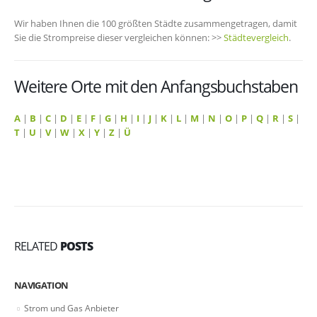
Wir haben Ihnen die 100 größten Städte zusammengetragen, damit
Sie die Strompreise dieser vergleichen können: >>
Städtevergleich
.
Weitere Orte mit den Anfangsbuchstaben
A
|
B
|
C
|
D
|
E
|
F
|
G
|
H
|
I
|
J
|
K
|
L
|
M
|
N
|
O
|
P
|
Q
|
R
|
S
|
T
|
U
|
V
|
W
|
X
|
Y
|
Z
|
Ü
RELATED
POSTS
NAVIGATION
Strom und Gas Anbieter