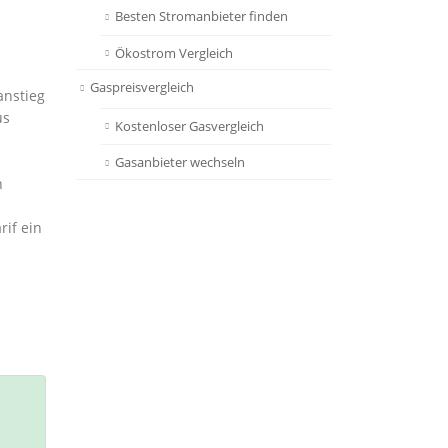
Besten Stromanbieter finden
Ökostrom Vergleich
Gaspreisvergleich
anstieg
us
Kostenloser Gasvergleich
Gasanbieter wechseln
n
rif ein