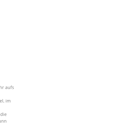
hr aufs
l, im
 die
runn