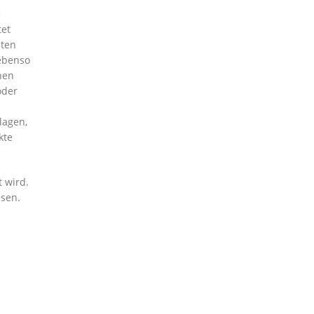
e
tet
äten
 ebenso
hen
oder
lagen,
kte
 wird.
ssen.