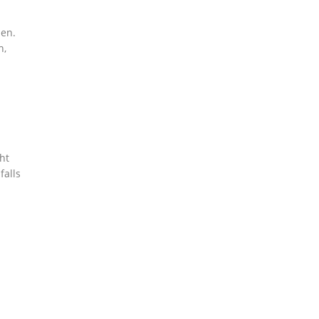
zen.
n,
ht
falls