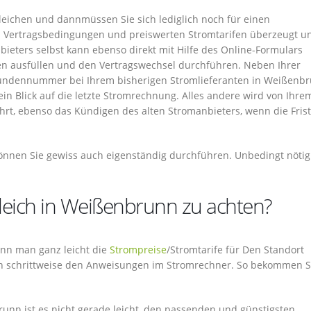
gleichen und dannmüssen Sie sich lediglich noch für einen
en Vertragsbedingungen und preiswerten Stromtarifen überzeugt u
eters selbst kann ebenso direkt mit Hilfe des Online-Formulars
en ausfüllen und den Vertragswechsel durchführen. Neben Ihrer
undennummer bei Ihrem bisherigen Stromlieferanten in Weißenbr
in Blick auf die letzte Stromrechnung. Alles andere wird von Ihre
rt, ebenso das Kündigen des alten Stromanbieters, wenn die Frist
nnen Sie gewiss auch eigenständig durchführen. Unbedingt nötig 
leich in Weißenbrunn zu achten?
 kann man ganz leicht die
Strompreise
/Stromtarife für Den Standort
ch schrittweise den Anweisungen im Stromrechner. So bekommen S
nn ist es nicht gerade leicht, den passenden und günstigsten