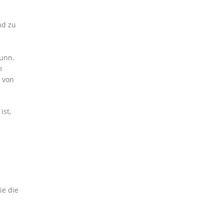
nd zu
unn.
m
 von
ist,
ie die