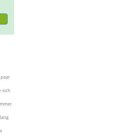
 paar
 sich
nummer
lang
m