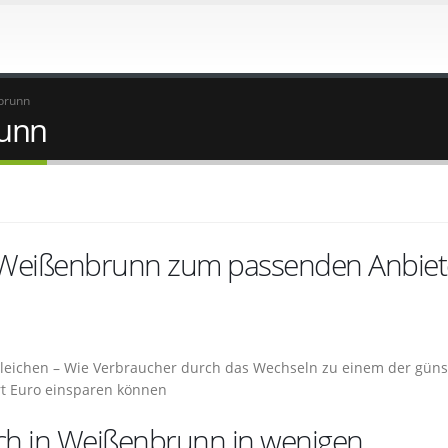
brunn
runn
n Weißenbrunn zum passenden Anbiet
leichen – Wie Verbraucher durch das Wechseln zu einem der güns
t Euro einsparen können
ch in Weißenbrunn in wenigen