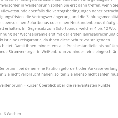
mversorger in Weißenbrunn sollten Sie erst dann treffen, wenn Si
 Kilowattstunde ebenfalls die Vertragsbedingungen näher betrach
igungsfristen, die Vertragsverlängerung und die Zahlungsmodalit
n Sie ebenso einen Sofortbonus oder einen Neukundenbonus (häufig
t) erhalten. Im Gegensatz zum Sofortbonus, welcher 4 bis 12 Woc
rechnung der Wechselprämie erst mit der ersten Jahresabrechnung 
t ist eine Preisgarantie, da Ihnen diese Schutz vor steigenden
 bietet. Damit Ihnen mindestens alle Preisbestandteile bis auf Um
r neue Stromversorger in Weißenbrunn zumindest eine eingeschrän
nbrunn, bei denen eine Kaution gefordert oder Vorkasse verlangt
en Sie nicht verbraucht haben, sollten Sie ebenso nicht zahlen mü
Weißenbrunn – kurzer Überblick über die relevantesten Punkte:
 zu 6 Wochen