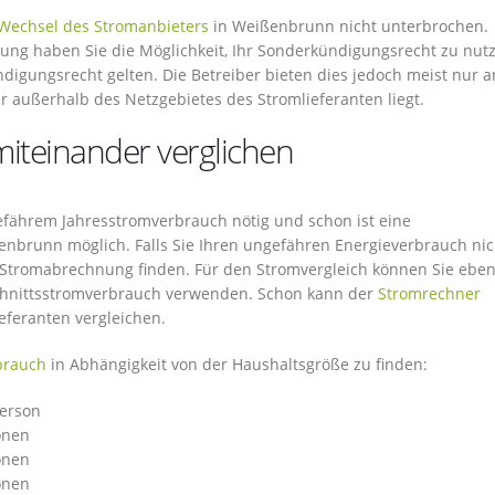
Wechsel des Stromanbieters
in Weißenbrunn nicht unterbrochen.
hung haben Sie die Möglichkeit, Ihr Sonderkündigungsrecht zu nut
gungsrecht gelten. Die Betreiber bieten dies jedoch meist nur a
 außerhalb des Netzgebietes des Stromlieferanten liegt.
iteinander verglichen
efährem Jahresstromverbrauch nötig und schon ist eine
enbrunn möglich. Falls Sie Ihren ungefähren Energieverbrauch nic
n Stromabrechnung finden. Für den Stromvergleich können Sie eben
chnittsstromverbrauch verwenden. Schon kann der
Stromrechner
eferanten vergleichen.
brauch
in Abhängigkeit von der Haushaltsgröße zu finden:
Person
onen
onen
onen