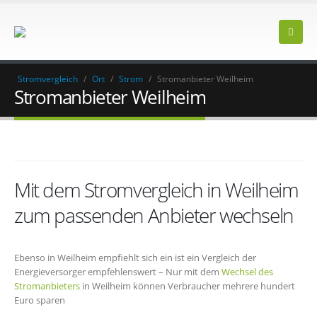
Stromvergleich
/
Ort
/
Strom
/
Stromanbieter Weilheim
Stromanbieter Weilheim
Mit dem Stromvergleich in Weilheim
zum passenden Anbieter wechseln
Ebenso in Weilheim empfiehlt sich ein ist ein Vergleich der
Energieversorger empfehlenswert – Nur mit dem
Wechsel des
Stromanbieters
in Weilheim können Verbraucher mehrere hundert
Euro sparen