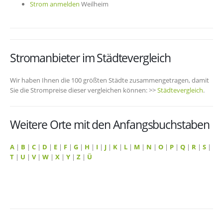
Strom anmelden
Weilheim
Stromanbieter im Städtevergleich
Wir haben Ihnen die 100 größten Städte zusammengetragen, damit
Sie die Strompreise dieser vergleichen können: >>
Städtevergleich
.
Weitere Orte mit den Anfangsbuchstaben
A
|
B
|
C
|
D
|
E
|
F
|
G
|
H
|
I
|
J
|
K
|
L
|
M
|
N
|
O
|
P
|
Q
|
R
|
S
|
T
|
U
|
V
|
W
|
X
|
Y
|
Z
|
Ü