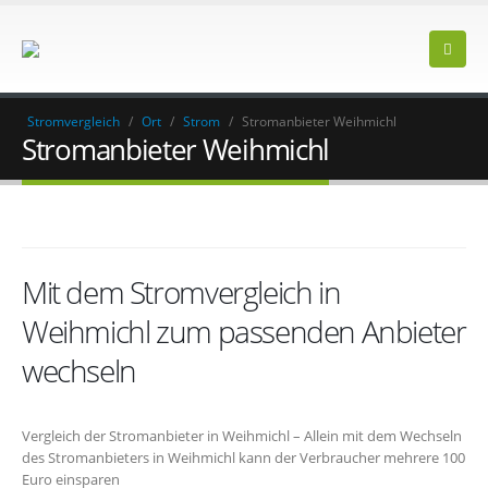
Stromvergleich
/
Ort
/
Strom
/
Stromanbieter Weihmichl
Stromanbieter Weihmichl
Mit dem Stromvergleich in
Weihmichl zum passenden Anbieter
wechseln
Vergleich der Stromanbieter in Weihmichl – Allein mit dem Wechseln
des Stromanbieters in Weihmichl kann der Verbraucher mehrere 100
Euro einsparen