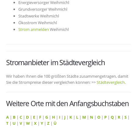
Energieversorger Weihmichl
Grundversorger Weihmichl
Stadtwerke Weihmichl
Ökostrom Weihmichl
Strom anmelden
Weihmichl
Stromanbieter im Städtevergleich
Wir haben Ihnen die 100 größten Städte zusammengetragen, damit
Sie die Strompreise dieser vergleichen können: >>
Städtevergleich
.
Weitere Orte mit den Anfangsbuchstaben
A
|
B
|
C
|
D
|
E
|
F
|
G
|
H
|
I
|
J
|
K
|
L
|
M
|
N
|
O
|
P
|
Q
|
R
|
S
|
T
|
U
|
V
|
W
|
X
|
Y
|
Z
|
Ü