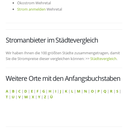
Ökostrom Wehretal
Strom anmelden
Wehretal
Stromanbieter im Städtevergleich
Wir haben Ihnen die 100 größten Städte zusammengetragen, damit
Sie die Strompreise dieser vergleichen können: >>
Städtevergleich
.
Weitere Orte mit den Anfangsbuchstaben
A
|
B
|
C
|
D
|
E
|
F
|
G
|
H
|
I
|
J
|
K
|
L
|
M
|
N
|
O
|
P
|
Q
|
R
|
S
|
T
|
U
|
V
|
W
|
X
|
Y
|
Z
|
Ü