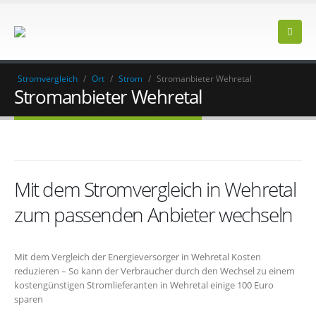
Stromvergleich
/
Ort
/
Strom
/
Stromanbieter Wehretal
Stromanbieter Wehretal
Mit dem Stromvergleich in Wehretal
zum passenden Anbieter wechseln
Mit dem Vergleich der Energieversorger in Wehretal Kosten
reduzieren – So kann der Verbraucher durch den Wechsel zu einem
kostengünstigen Stromlieferanten in Wehretal einige 100 Euro
sparen