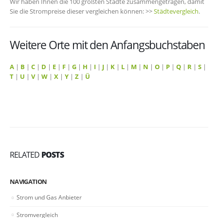
Wir haben Ihnen die 100 größten Städte zusammengetragen, damit
Sie die Strompreise dieser vergleichen können: >>
Städtevergleich
.
Weitere Orte mit den Anfangsbuchstaben
A
|
B
|
C
|
D
|
E
|
F
|
G
|
H
|
I
|
J
|
K
|
L
|
M
|
N
|
O
|
P
|
Q
|
R
|
S
|
T
|
U
|
V
|
W
|
X
|
Y
|
Z
|
Ü
RELATED
POSTS
NAVIGATION
Strom und Gas Anbieter
Stromvergleich