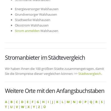
Energieversorger Walshausen
Grundversorger Walshausen
Stadtwerke Walshausen
Ökostrom Walshausen
Strom anmelden
Walshausen
Stromanbieter im Städtevergleich
Wir haben Ihnen die 100 größten Städte zusammengetragen, damit
Sie die Strompreise dieser vergleichen können: >>
Städtevergleich
.
Weitere Orte mit den Anfangsbuchstaben
A
|
B
|
C
|
D
|
E
|
F
|
G
|
H
|
I
|
J
|
K
|
L
|
M
|
N
|
O
|
P
|
Q
|
R
|
S
|
T
|
U
|
V
|
W
|
X
|
Y
|
Z
|
Ü