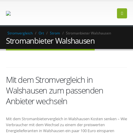
Stromvergleich
/
Ort
/
Strom
/
Stromanbieter Walshausen
Stromanbieter Walshausen
Mit dem Stromvergleich in
Walshausen zum passenden
Anbieter wechseln
Mit dem Stromanbietervergleich in Walshausen Kosten senken – Wie
Verbraucher mit dem Wechsel zu einem der preiswerten
Energielieferanten in Walshausen ein paar 100 Euro einsparen