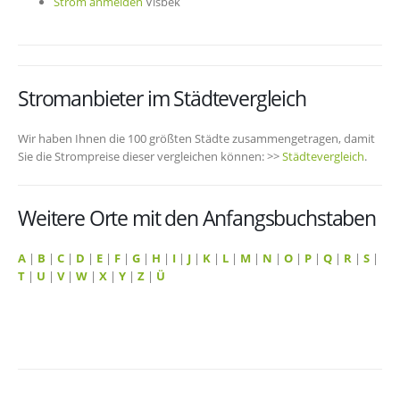
Strom anmelden
Visbek
Stromanbieter im Städtevergleich
Wir haben Ihnen die 100 größten Städte zusammengetragen, damit
Sie die Strompreise dieser vergleichen können: >>
Städtevergleich
.
Weitere Orte mit den Anfangsbuchstaben
A
|
B
|
C
|
D
|
E
|
F
|
G
|
H
|
I
|
J
|
K
|
L
|
M
|
N
|
O
|
P
|
Q
|
R
|
S
|
T
|
U
|
V
|
W
|
X
|
Y
|
Z
|
Ü