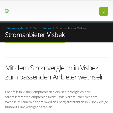
Stromvergleich
/
Ort
/
Strom
/
Stromanbieter Visbek
Stromanbieter Visbek
Mit dem Stromvergleich in Visbek
zum passenden Anbieter wechseln
Ebenfalls in Visbek empfiehlt sich ein ist ein Vergleich der
Stromlieferanten empfehlenswert – Wie Verbraucher mit dem
Wechsel zu einem der preiswerten Energielieferanten in Visbek einige
hundert Euro weniger bezahlen