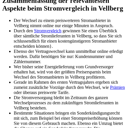
Zusammenfassung der relevantesten
Aspekte beim Stromvergleich in Vellberg
Der Wechsel zu einem preiswerteren Stromanbieter in
Vellberg nimmt online nur einige Minuten in Anspruch.
Durch den
Stromvergleich
gewinnen Sie einen Überblick
über sämtliche Stromlieferanten in Vellberg, so dass Sie sich
schlussendlich für einen kostengünstigeren Stromanbieter
entscheiden können}.
Ebenso der Vertragswechsel kann unmittelbar online erledigt
werden. Dafür benötigen Sie nur: Kundennummer und
Zählernummer.
Wer bisher seine Energielieferung vom Grundversorger
erhalten hat, wird von der größten Preisersparnis beim
Wechsel des Stromanbieters in Vellberg profitieren.
Gerade im Rahmen des ersten Vertragsjahres ergeben sich
zumeist zusätzliche Vorzüge durch den Wechsel, wie
Prämien
oder überaus preiswerte Tarife.
Die Stromversorgung bleibt im Zeitraum des ganzen
Wechselprozesses zu dem zukünftigen Stromlieferanten in
Vellberg bestehen.
Bestimmte Situationen bringen ein Sonderkündigungsrecht
mit sich, zum Beispiel bei einer Strompreiserhöhung können
Sie von diesem Gebrauch machen. Ebenso ein Umzug bietet