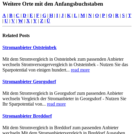
Weitere Orte mit den Anfangsbuchstaben
A
|
B
|
C
|
D
|
E
|
F
|
G
|
H
|
I
|
J
|
K
|
L
|
M
|
N
|
O
|
P
|
Q
|
R
|
S
|
T
|
U
|
V
|
W
|
X
|
Y
|
Z
|
Ü
Related
Posts
Stromanbieter Oststeinbek
Mit dem Stromvergleich in Oststeinbek zum passenden Anbieter
wechseln Stromversorgervergleich in Oststeinbek - Nutzen Sie das
Sparpotential von einigen hundert...
read more
Stromanbieter Georgsdorf
Mit dem Stromvergleich in Georgsdorf zum passenden Anbieter
wechseln Vergleich der Stromanbieter in Georgsdorf - Nutzen Sie
Ihr Sparpotential von...
read more
Stromanbieter Breddorf
Mit dem Stromvergleich in Breddorf zum passenden Anbieter
wechseln Mit dem Stromanbietervergleich in Breddorf Ausgaben