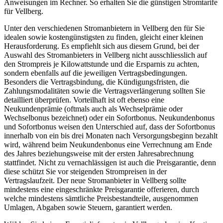
Anweisungen im Rechner. So erhalten Sie die günstigen Stromtarife
für Vellberg.
Unter den verschiedenen Stromanbietern in Vellberg den für Sie
idealen sowie kostengünstigsten zu finden, gleicht einer kleinen
Herausforderung. Es empfiehlt sich aus diesem Grund, bei der
Auswahl des Stromanbieters in Vellberg nicht ausschliesslich auf
den Strompreis je Kilowattstunde und die Ersparnis zu achten,
sondern ebenfalls auf die jeweiligen Vertragsbedingungen.
Besonders die Vertragsbindung, die Kündigungsfristen, die
Zahlungsmodalitäten sowie die Vertragsverlängerung sollten Sie
detailliert überprüfen. Vorteilhaft ist oft ebenso eine
Neukundenprämie (oftmals auch als Wechselprämie oder
Wechselbonus bezeichnet) oder ein Sofortbonus. Neukundenbonus
und Sofortbonus weisen den Unterschied auf, dass der Sofortbonus
innerhalb von ein bis drei Monaten nach Versorgungsbeginn bezahlt
wird, während beim Neukundenbonus eine Verrechnung am Ende
des Jahres beziehungsweise mit der ersten Jahresabrechnung
stattfindet. Nicht zu vernachlässigen ist auch die Preisgarantie, denn
diese schützt Sie vor steigenden Strompreisen in der
Vertragslaufzeit. Der neue Stromanbieter in Vellberg sollte
mindestens eine eingeschränkte Preisgarantie offerieren, durch
welche mindestens sämtliche Preisbestandteile, ausgenommen
Umlagen, Abgaben sowie Steuern, garantiert werden.