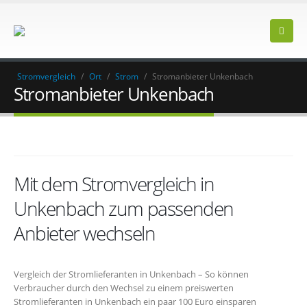
Stromvergleich
/
Ort
/
Strom
/
Stromanbieter Unkenbach
Stromanbieter Unkenbach
Mit dem Stromvergleich in
Unkenbach zum passenden
Anbieter wechseln
Vergleich der Stromlieferanten in Unkenbach – So können
Verbraucher durch den Wechsel zu einem preiswerten
Stromlieferanten in Unkenbach ein paar 100 Euro einsparen