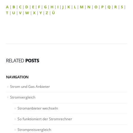
A
|
B
|
C
|
D
|
E
|
F
|
G
|
H
|
I
|
J
|
K
|
L
|
M
|
N
|
O
|
P
|
Q
|
R
|
S
|
T
|
U
|
V
|
W
|
X
|
Y
|
Z
|
Ü
RELATED
POSTS
NAVIGATION
Strom und Gas Anbieter
Stromvergleich
Stromanbieter wechseln
So funktioniert der Stromrechner
Strompreisvergleich