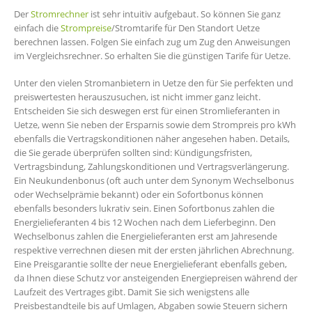
Der
Stromrechner
ist sehr intuitiv aufgebaut. So können Sie ganz
einfach die
Strompreise
/Stromtarife für Den Standort Uetze
berechnen lassen. Folgen Sie einfach zug um Zug den Anweisungen
im Vergleichsrechner. So erhalten Sie die günstigen Tarife für Uetze.
Unter den vielen Stromanbietern in Uetze den für Sie perfekten und
preiswertesten herauszusuchen, ist nicht immer ganz leicht.
Entscheiden Sie sich deswegen erst für einen Stromlieferanten in
Uetze, wenn Sie neben der Ersparnis sowie dem Strompreis pro kWh
ebenfalls die Vertragskonditionen näher angesehen haben. Details,
die Sie gerade überprüfen sollten sind: Kündigungsfristen,
Vertragsbindung, Zahlungskonditionen und Vertragsverlängerung.
Ein Neukundenbonus (oft auch unter dem Synonym Wechselbonus
oder Wechselprämie bekannt) oder ein Sofortbonus können
ebenfalls besonders lukrativ sein. Einen Sofortbonus zahlen die
Energielieferanten 4 bis 12 Wochen nach dem Lieferbeginn. Den
Wechselbonus zahlen die Energielieferanten erst am Jahresende
respektive verrechnen diesen mit der ersten jährlichen Abrechnung.
Eine Preisgarantie sollte der neue Energielieferant ebenfalls geben,
da Ihnen diese Schutz vor ansteigenden Energiepreisen während der
Laufzeit des Vertrages gibt. Damit Sie sich wenigstens alle
Preisbestandteile bis auf Umlagen, Abgaben sowie Steuern sichern