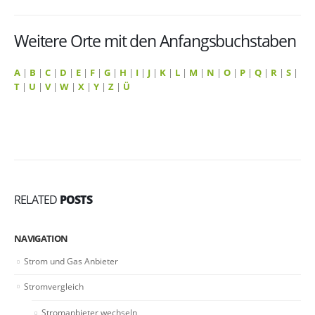
Weitere Orte mit den Anfangsbuchstaben
A
|
B
|
C
|
D
|
E
|
F
|
G
|
H
|
I
|
J
|
K
|
L
|
M
|
N
|
O
|
P
|
Q
|
R
|
S
|
T
|
U
|
V
|
W
|
X
|
Y
|
Z
|
Ü
RELATED
POSTS
NAVIGATION
Strom und Gas Anbieter
Stromvergleich
Stromanbieter wechseln