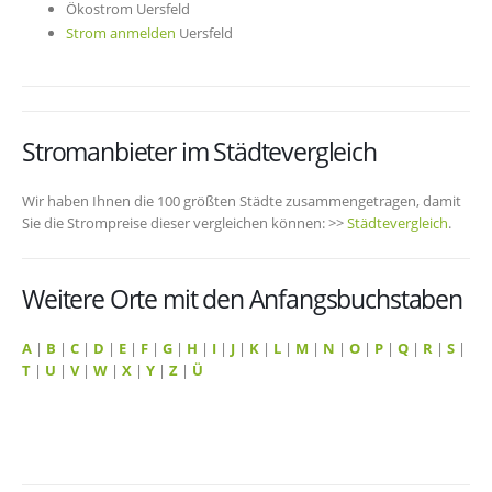
Ökostrom Uersfeld
Strom anmelden
Uersfeld
Stromanbieter im Städtevergleich
Wir haben Ihnen die 100 größten Städte zusammengetragen, damit
Sie die Strompreise dieser vergleichen können: >>
Städtevergleich
.
Weitere Orte mit den Anfangsbuchstaben
A
|
B
|
C
|
D
|
E
|
F
|
G
|
H
|
I
|
J
|
K
|
L
|
M
|
N
|
O
|
P
|
Q
|
R
|
S
|
T
|
U
|
V
|
W
|
X
|
Y
|
Z
|
Ü