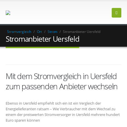
Stromvergleich
/
Ort
/
Strom
/
Stromanbieter Uersfeld
Stromanbieter Uersfeld
Mit dem Stromvergleich in Uersfeld
zum passenden Anbieter wechseln
Ebenso in Uersfeld empfiehlt sich ein ist ein Vergleich der
Energielieferanten ratsam – Wie Verbraucher mit dem Wechsel zu
einem der preiswerten Stromversorger in Uersfeld mehrere hundert
Euro sparen können