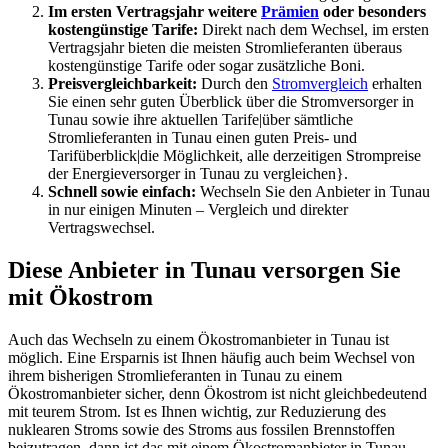
Im ersten Vertragsjahr weitere
Prämien
oder besonders
kostengünstige Tarife:
Direkt nach dem Wechsel, im ersten
Vertragsjahr bieten die meisten Stromlieferanten überaus
kostengünstige Tarife oder sogar zusätzliche Boni.
Preisvergleichbarkeit:
Durch den
Stromvergleich
erhalten
Sie einen sehr guten Überblick über die Stromversorger in
Tunau sowie ihre aktuellen Tarife|über sämtliche
Stromlieferanten in Tunau einen guten Preis- und
Tarifüberblick|die Möglichkeit, alle derzeitigen Strompreise
der Energieversorger in Tunau zu vergleichen}.
Schnell sowie einfach:
Wechseln Sie den Anbieter in Tunau
in nur einigen Minuten – Vergleich und direkter
Vertragswechsel.
Diese Anbieter in Tunau versorgen Sie
mit Ökostrom
Auch das Wechseln zu einem Ökostromanbieter in Tunau ist
möglich. Eine Ersparnis ist Ihnen häufig auch beim Wechsel von
ihrem bisherigen Stromlieferanten in Tunau zu einem
Ökostromanbieter sicher, denn Ökostrom ist nicht gleichbedeutend
mit teurem Strom. Ist es Ihnen wichtig, zur Reduzierung des
nuklearen Stroms sowie des Stroms aus fossilen Brennstoffen
beizutragen, dann ist das mit einem Ökostromanbieter in Tunau