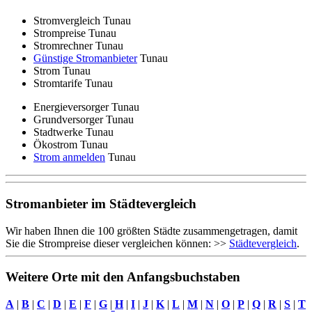
Stromvergleich Tunau
Strompreise Tunau
Stromrechner Tunau
Günstige Stromanbieter
Tunau
Strom Tunau
Stromtarife Tunau
Energieversorger Tunau
Grundversorger Tunau
Stadtwerke Tunau
Ökostrom Tunau
Strom anmelden
Tunau
Stromanbieter im Städtevergleich
Wir haben Ihnen die 100 größten Städte zusammengetragen, damit
Sie die Strompreise dieser vergleichen können: >>
Städtevergleich
.
Weitere Orte mit den Anfangsbuchstaben
A
|
B
|
C
|
D
|
E
|
F
|
G
|
H
|
I
|
J
|
K
|
L
|
M
|
N
|
O
|
P
|
Q
|
R
|
S
|
T