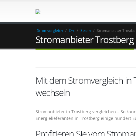
Stromvergleich
/
Ort
/
Strom
/
Stromanbieter Trostbe
Stromanbieter Trostberg
Mit dem Stromvergleich in
wechseln
Stromanbieter in Trostberg vergleichen – So ka
Energielieferanten in Trostberg einige hundert 
Profitieren Sie vom Stroman