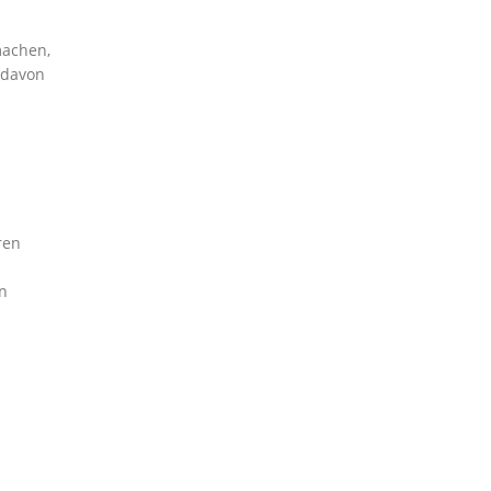
machen,
 davon
ren
en