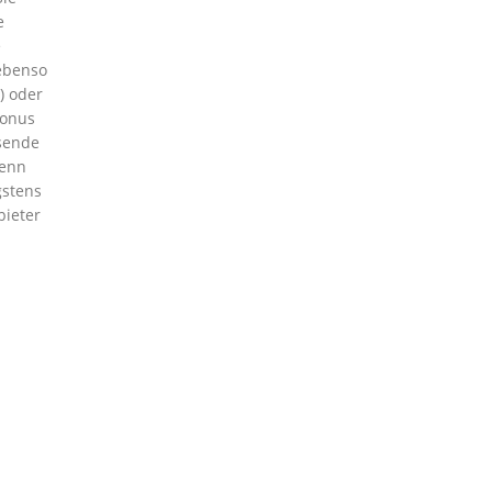
e
e
 ebenso
) oder
bonus
sende
denn
gstens
bieter