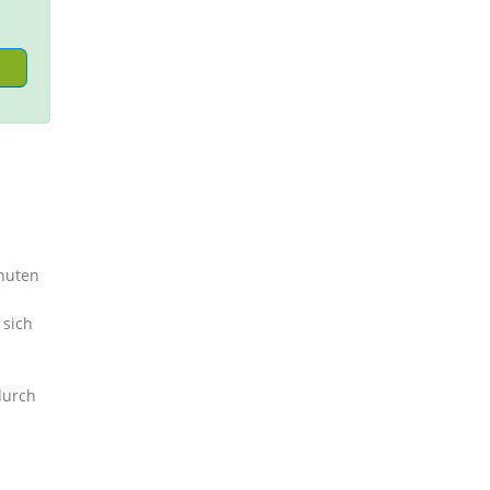
inuten
 sich
durch