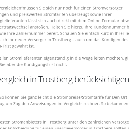
Vergleichen”müssen Sie sich nur noch für einen Stromversorger
ngen und preiswerten Stromtarifen überzeugt sowie Ihren
ielieferanten lässt sich auch direkt mit dem Online-Formular abw
Vertragswechsel anstoßen. Halten Sie hierzu Ihre Kundennummer b
ie Ihre Zählernummer bereit. Schauen Sie einfach kurz in Ihrer le
ch Ihr neuer Versorger in Trostberg – auch um das Kündigen des
Frist gewahrt ist.
llen Stromlieferanten eigenständig in die Wege leiten möchten, gi
Sie aber die Kündigungsfrist nicht.
ergleich in Trostberg berücksichtigen
 So können Sie ganz leicht die Strompreise/Stromtarife für Den Ort
h zug um Zug den Anweisungen im Vergleichsrechner. So bekommen
ten Stromanbieters in Trostberg unter den zahlreichen Versorge
i der Entscheidung für einen Energieversorger in Trostberg sollten 