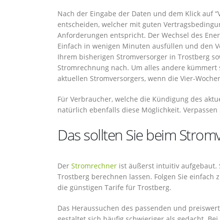
Nach der Eingabe der Daten und dem Klick auf “
entscheiden, welcher mit guten Vertragsbedingu
Anforderungen entspricht. Der Wechsel des Energ
Einfach in wenigen Minuten ausfüllen und den 
Ihrem bisherigen Stromversorger in Trostberg sow
Stromrechnung nach. Um alles andere kümmert si
aktuellen Stromversorgers, wenn die Vier-Wochen-
Für Verbraucher, welche die Kündigung des aktue
natürlich ebenfalls diese Möglichkeit. Verpassen 
Das sollten Sie beim Stromv
Der
Stromrechner
ist äußerst intuitiv aufgebaut.
Trostberg berechnen lassen. Folgen Sie einfac
die günstigen Tarife für Trostberg.
Das Heraussuchen des passenden und preiswertes
gestaltet sich häufig schwieriger als gedacht. Be