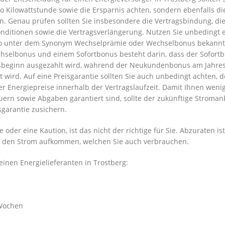
o Kilowattstunde sowie die Ersparnis achten, sondern ebenfalls di
en. Genau prüfen sollten Sie insbesondere die Vertragsbindung, di
onditionen sowie die Vertragsverlängerung. Nutzen Sie unbedingt
o unter dem Synonym Wechselprämie oder Wechselbonus bekannt
hselbonus und einem Sofortbonus besteht darin, dass der Sofort
gsbeginn ausgezahlt wird, während der Neukundenbonus am Jahre
 wird. Auf eine Preisgarantie sollten Sie auch unbedingt achten, 
er Energiepreise innerhalb der Vertragslaufzeit. Damit Ihnen weni
uern sowie Abgaben garantiert sind, sollte der zukünftige Stroman
sgarantie zusichern.
oder eine Kaution, ist das nicht der richtige für Sie. Abzuraten ist
 für den Strom aufkommen, welchen Sie auch verbrauchen.
einen Energielieferanten in Trostberg:
 Wochen