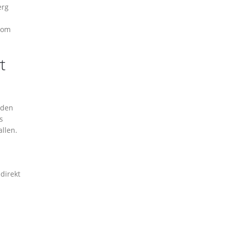
erg
vom
t
nden
s
llen.
 direkt