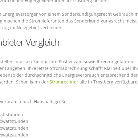
um neuen Engergielieferanten in Trostberg besteht
im Energieversorger von einem Sonderkündigungsrecht Gebrauch 
ug machen die Stromlieferanten das Sonderkündigungsrecht meist
mzug im Netzgebiet verbleiben.
bieter Vergleich
ellen, müssen Sie nur Ihre Postleitzahl sowie Ihren ungefähren
en) angeben. Ihre letzte Stromabrechnung schafft Klarheit über Ih
nn ebenso der durchschnittliche Energieverbrauch entsprechend der
 werden. Schon kann der
Stromrechner
alle in Trostberg verfügbar
tsverbrauch nach Haushaltsgröße:
wattstunden
ilowattstunden
ilowattstunden
ilowattstunden