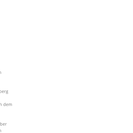
n
berg
ch dem
über
n