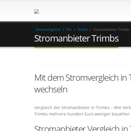
Stromvergleich
/
Ort
/
Strom
/
Stromanbieter Trimbs
Stromanbieter Trimbs
Mit dem Stromvergleich in
wechseln
Vergleich der Stromanbieter in Trimbs – Wie Ve
Trimbs mehrere hundert Euro weniger bezahlen
Stromanbieter Vergleich in 