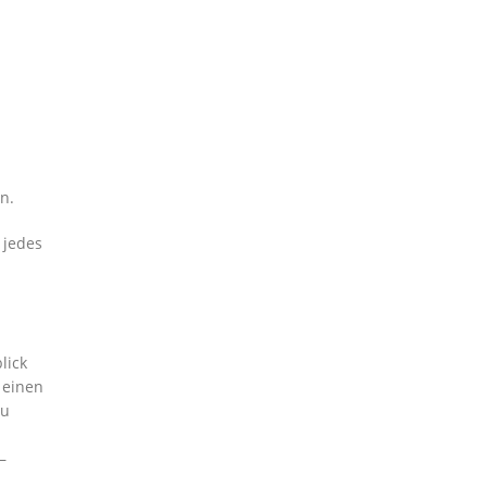
n.
 jedes
lick
 einen
zu
–