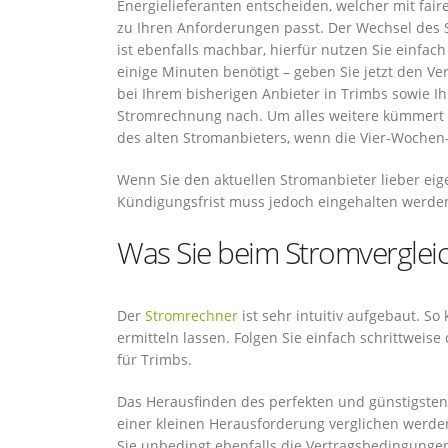
Energielieferanten entscheiden, welcher mit fai
zu Ihren Anforderungen passt. Der Wechsel des 
ist ebenfalls machbar, hierfür nutzen Sie einfac
einige Minuten benötigt – geben Sie jetzt den 
bei Ihrem bisherigen Anbieter in Trimbs sowie Ih
Stromrechnung nach. Um alles weitere kümmert s
des alten Stromanbieters, wenn die Vier-Wochen-
Wenn Sie den aktuellen Stromanbieter lieber eig
Kündigungsfrist muss jedoch eingehalten werde
Was Sie beim Stromvergleic
Der
Stromrechner
ist sehr intuitiv aufgebaut. So
ermitteln lassen. Folgen Sie einfach schrittweis
für Trimbs.
Das Herausfinden des perfekten und günstigsten 
einer kleinen Herausforderung verglichen werde
Sie unbedingt ebenfalls die Vertragsbedingungen