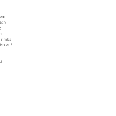
nem
nach
g
den
 Trimbs
bis auf
st