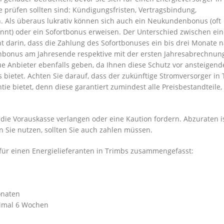
e prüfen sollten sind: Kündigungsfristen, Vertragsbindung,
 Als überaus lukrativ können sich auch ein Neukundenbonus (oft
t) oder ein Sofortbonus erweisen. Der Unterschied zwischen ei
darin, dass die Zahlung des Sofortbonuses ein bis drei Monate 
nbonus am Jahresende respektive mit der ersten Jahresabrechnun
eue Anbieter ebenfalls geben, da Ihnen diese Schutz vor ansteigen
 bietet. Achten Sie darauf, dass der zukünftige Stromversorger in
ie bietet, denn diese garantiert zumindest alle Preisbestandteile, 
 die Vorauskasse verlangen oder eine Kaution fordern. Abzuraten i
n Sie nutzen, sollten Sie auch zahlen müssen.
für einen Energielieferanten in Trimbs zusammengefasst:
onaten
ximal 6 Wochen