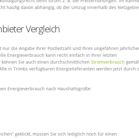
rkündigungsrecht beim Strom, z. B. bei Preiserhöhungen. Im Rahm
ht häufig davon abhängig, ob der Umzug innerhalb des Netzgebie
bieter Vergleich
t nur die Angabe Ihrer Postleitzahl und Ihres ungefähren jährliche
lle Energieverbrauch kann recht einfach in Ihrer letzten
 können Sie auch einen durchschnittlichen
Stromverbrauch
gemäß
lle in Trimbs verfügbaren Energielieferanten werden jetzt durch 
chen Energieverbrauch nach Haushaltsgröße:
chen” geklickt, müssen Sie sich lediglich noch für einen