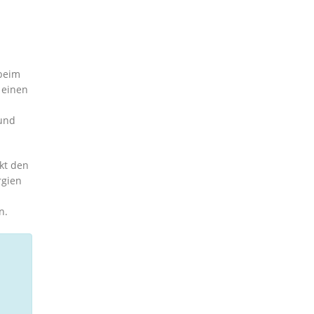
 beim
 einen
 und
kt den
rgien
n.