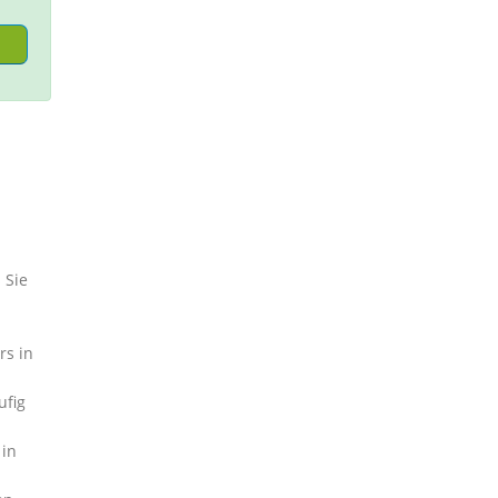
 Sie
rs in
ufig
 in