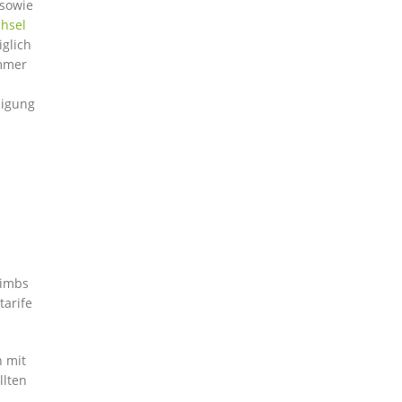
 sowie
hsel
iglich
ummer
digung
rimbs
tarife
n mit
llten