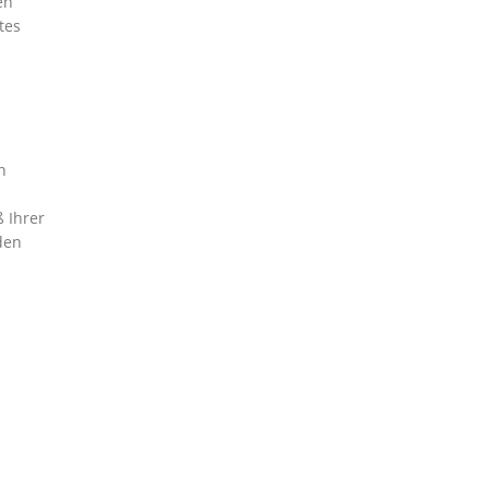
en
tes
n
 Ihrer
den