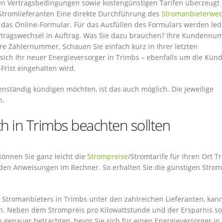
ren Vertragsbedingungen sowie kostengünstigen Tarifen überzeugt
Stromlieferanten Eine direkte Durchführung des
Stromanbieterwec
h das Online-Formular. Für das Ausfüllen des Formulars werden led
Vertragswechsel in Auftrag. Was Sie dazu brauchen? Ihre Kundenn
re Zählernummer. Schauen Sie einfach kurz in Ihrer letzten
ich Ihr neuer Energieversorger in Trimbs – ebenfalls um die Kün
Frist eingehalten wird.
enständig kündigen möchten, ist das auch möglich. Die jeweilige
n.
h in Trimbs beachten sollten
 können Sie ganz leicht die
Strompreise
/Stromtarife für Ihren Ort T
e den Anweisungen im Rechner. So erhalten Sie die günstigen Strom
Stromanbieters in Trimbs unter den zahlreichen Lieferanten, kan
n. Neben dem Strompreis pro Kilowattstunde und der Ersparnis so
 genauer betrachten, bevor Sie sich für einen Energieversorger in