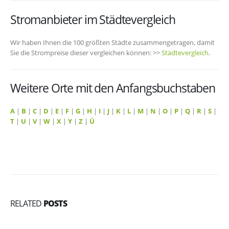
Stromanbieter im Städtevergleich
Wir haben Ihnen die 100 größten Städte zusammengetragen, damit
Sie die Strompreise dieser vergleichen können: >>
Städtevergleich
.
Weitere Orte mit den Anfangsbuchstaben
A
|
B
|
C
|
D
|
E
|
F
|
G
|
H
|
I
|
J
|
K
|
L
|
M
|
N
|
O
|
P
|
Q
|
R
|
S
|
T
|
U
|
V
|
W
|
X
|
Y
|
Z
|
Ü
RELATED
POSTS