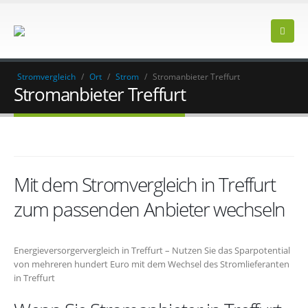
Stromvergleich
/
Ort
/
Strom
/
Stromanbieter Treffurt
Stromanbieter Treffurt
Mit dem Stromvergleich in Treffurt
zum passenden Anbieter wechseln
Energieversorgervergleich in Treffurt – Nutzen Sie das Sparpotential
von mehreren hundert Euro mit dem Wechsel des Stromlieferanten
in Treffurt