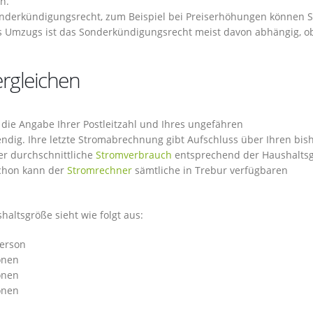
n.
nderkündigungsrecht, zum Beispiel bei Preiserhöhungen können S
Umzugs ist das Sonderkündigungsrecht meist davon abhängig, o
ergleichen
 die Angabe Ihrer Postleitzahl und Ihres ungefähren
ndig. Ihre letzte Stromabrechnung gibt Aufschluss über Ihren bis
er durchschnittliche
Stromverbrauch
entsprechend der Haushalts
Schon kann der
Stromrechner
sämtliche in Trebur verfügbaren
altsgröße sieht wie folgt aus:
Person
onen
onen
onen