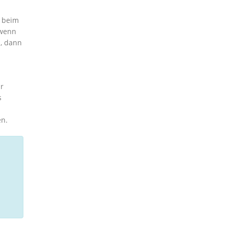
h beim
 wenn
n, dann
ür
s
en.