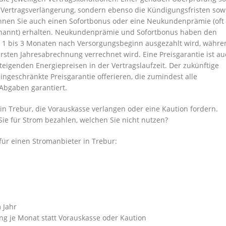
ie Vertragsverlängerung, sondern ebenso die Kündigungsfristen sow
nnen Sie auch einen Sofortbonus oder eine Neukundenprämie (oft
nannt) erhalten. Neukundenprämie und Sofortbonus haben den
n 1 bis 3 Monaten nach Versorgungsbeginn ausgezahlt wird, währe
ten Jahresabrechnung verrechnet wird. Eine Preisgarantie ist au
steigenden Energiepreisen in der Vertragslaufzeit. Der zukünftige
ingeschränkte Preisgarantie offerieren, die zumindest alle
 Abgaben garantiert.
n Trebur, die Vorauskasse verlangen oder eine Kaution fordern.
 Sie für Strom bezahlen, welchen Sie nicht nutzen?
für einen Stromanbieter in Trebur:
 Jahr
g je Monat statt Vorauskasse oder Kaution