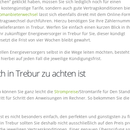
hen” geklickt haben, müssen Sie sich lediglich noch für einen
h kostengünstige Tarife, sondern auch gute Vertragskonditionen bi
romanbieterwechsel
lässt sich ebenfalls direkt mit dem Online-For
ertragswechsel durchführen. Hierzu benötigen Sie Ihre Zählernum
ieferanten in Trebur. Werfen Sie einfach einen kurzen Blick in I
r zukünftiger Energieversorger in Trebur für Sie, dieser kündigt
setzt die Frist von vier Wochen bleibt gewahrt.
llen Energieversorgers selbst in die Wege leiten möchten, besteht
hierbei auf jeden Fall die jeweilige Kündigungsfrist.
h in Trebur zu achten ist
So können Sie ganz leicht die
Strompreise
/Stromtarife für Den Stand
ritt für Schritt den Anweisungen im Rechner. So bekommen Sie die
st es nicht besonders einfach, den perfekten und günstigsten zu f
in Trebur sollten Sie deshalb nicht ausschließlich auf den Preis p
 die jeweiligen Vertragskonditionen. Einer genauen Überprüfung so