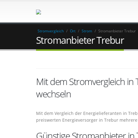
Stromvergleich
/
Ort
/
Strom
/
Stromanbieter Trebur
Stromanbieter Trebur
Mit dem Stromvergleich in
wechseln
Mit dem Vergleich der Energielieferanten in Tr
preiswerten Energieversorger in Trebur mehrer
Günstige Stromanbieter in 