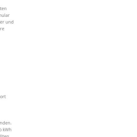
eten
mular
mer und
hre
ort
inden.
ro kWh
llten