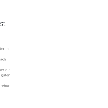
st
ter in
nach
ber die
n guten
Trebur