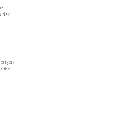
ie
b der
herigen
größe