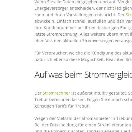
Wenn Sie alle Daten eingegeben und auf “Vergleic
Energieversorger entscheiden, der nicht lediglic
kann und Ihren Vorstellungen entspricht. Der
St
abwickeln. Einfach schnell ausfüllen und den V
Ihre Kundennummer bei Ihrem bisherigen Energiel
letzte Stromrechnung. Alles weitere übernimmt Ih
ebenfalls den aktuellen Stromversorger, vorausge
Für Verbraucher, welche die Kündigung des aktue
natürlich ebenso diese Möglichkeit. Beachten Sie 
Auf was beim Stromvergleic
Der
Stromrechner
ist äußerst intuitiv gestaltet. 
Trebur berechnen lassen. Folgen Sie einfach sch
günstigen Tarife für Trebur.
Wegen der Vielzahl der Stromanbieter in Trebur i
Bei der Entscheidung für einen Stromlieferanten 
und die Ersparnis achten, sondern ebenfalls auf