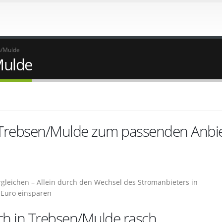
n/Mulde
Mulde
 Trebsen/Mulde zum passenden Anbi
gleichen – Allein durch den Wechsel des Stromanbieters in
 Euro einsparen
ch in Trebsen/Mulde rasch