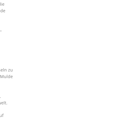
die
lde
–
seln zu
n/Mulde
,
elt.
uf