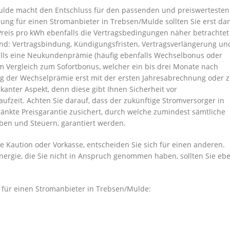
/Mulde macht den Entschluss für den passenden und preiswertesten
dung für einen Stromanbieter in Trebsen/Mulde sollten Sie erst da
Preis pro kWh ebenfalls die Vertragsbedingungen näher betrachtet
 sind: Vertragsbindung, Kündigungsfristen, Vertragsverlängerung un
falls eine Neukundenprämie (häufig ebenfalls Wechselbonus oder
m Vergleich zum Sofortbonus, welcher ein bis drei Monate nach
ung der Wechselprämie erst mit der ersten Jahresabrechnung oder 
fikanter Aspekt, denn diese gibt Ihnen Sicherheit vor
ufzeit. Achten Sie darauf, dass der zukünftige Stromversorger in
nkte Preisgarantie zusichert, durch welche zumindest sämtliche
en und Steuern, garantiert werden.
e Kaution oder Vorkasse, entscheiden Sie sich für einen anderen.
Energie, die Sie nicht in Anspruch genommen haben, sollten Sie eb
g für einen Stromanbieter in Trebsen/Mulde: