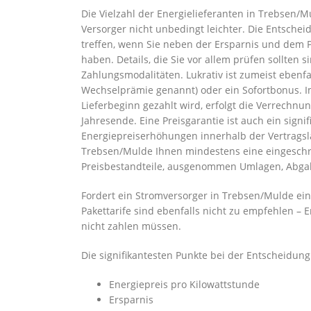
Die Vielzahl der Energielieferanten in Trebsen
Versorger nicht unbedingt leichter. Die Entschei
treffen, wenn Sie neben der Ersparnis und dem 
haben. Details, die Sie vor allem prüfen sollten
Zahlungsmodalitäten. Lukrativ ist zumeist eben
Wechselprämie genannt) oder ein Sofortbonus. I
Lieferbeginn gezahlt wird, erfolgt die Verrechn
Jahresende. Eine Preisgarantie ist auch ein signi
Energiepreiserhöhungen innerhalb der Vertragsla
Trebsen/Mulde Ihnen mindestens eine eingeschrä
Preisbestandteile, ausgenommen Umlagen, Abgab
Fordert ein Stromversorger in Trebsen/Mulde ein
Pakettarife sind ebenfalls nicht zu empfehlen – 
nicht zahlen müssen.
Die signifikantesten Punkte bei der Entscheidun
Energiepreis pro Kilowattstunde
Ersparnis