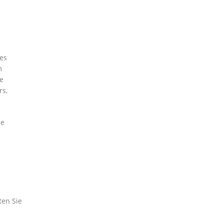
es
m
re
rs,
ie
ten Sie