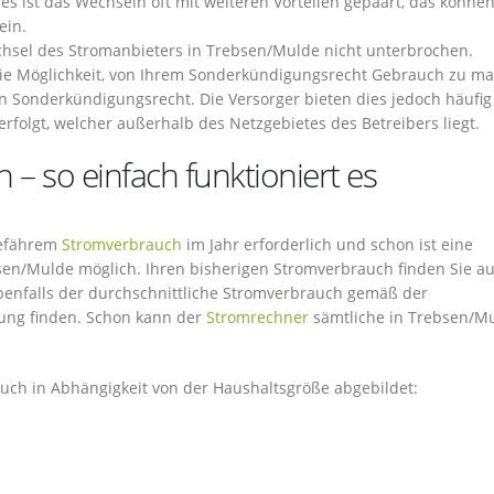
s ist das Wechseln oft mit weiteren Vorteilen gepaart, das könne
ein.
hsel des Stromanbieters in Trebsen/Mulde nicht unterbrochen.
 die Möglichkeit, von Ihrem Sonderkündigungsrecht Gebrauch zu m
n Sonderkündigungsrecht. Die Versorger bieten dies jedoch häufig
erfolgt, welcher außerhalb des Netzgebietes des Betreibers liegt.
 – so einfach funktioniert es
gefährem
Stromverbrauch
im Jahr erforderlich und schon ist eine
en/Mulde möglich. Ihren bisherigen Stromverbrauch finden Sie au
ebenfalls der durchschnittliche Stromverbrauch gemäß der
ung finden. Schon kann der
Stromrechner
sämtliche in Trebsen/M
uch in Abhängigkeit von der Haushaltsgröße abgebildet: