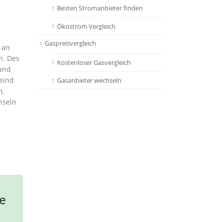
Besten Stromanbieter finden
Ökostrom Vergleich
Gaspreisvergleich
 an
n. Des
Kostenloser Gasvergleich
 und
sind
Gasanbieter wechseln
m.
hseln
e