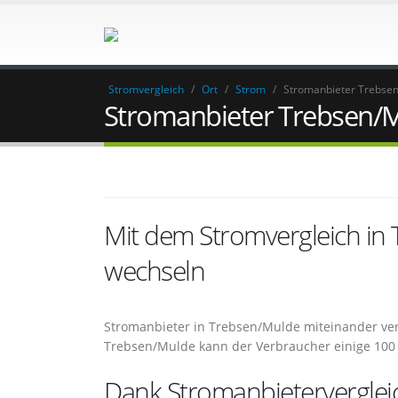
Stromvergleich
/
Ort
/
Strom
/
Stromanbieter Trebse
Stromanbieter Trebsen/
Mit dem Stromvergleich in
wechseln
Stromanbieter in Trebsen/Mulde miteinander ver
Trebsen/Mulde kann der Verbraucher einige 100
Dank Stromanbieterverglei