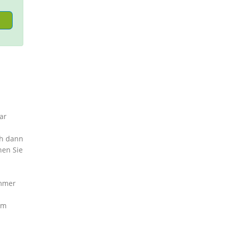
ar
ch dann
nen Sie
ummer
im