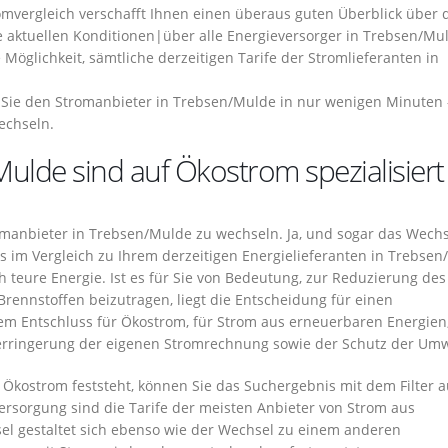
mvergleich verschafft Ihnen einen überaus guten Überblick über 
 aktuellen Konditionen|über alle Energieversorger in Trebsen/Mu
 Möglichkeit, sämtliche derzeitigen Tarife der Stromlieferanten in
Sie den Stromanbieter in Trebsen/Mulde in nur wenigen Minuten 
echseln.
Mulde sind auf Ökostrom spezialisiert
omanbieter in Trebsen/Mulde zu wechseln. Ja, und sogar das Wech
 im Vergleich zu Ihrem derzeitigen Energielieferanten in Trebse
 teure Energie. Ist es für Sie von Bedeutung, zur Reduzierung des
rennstoffen beizutragen, liegt die Entscheidung für einen
m Entschluss für Ökostrom, für Strom aus erneuerbaren Energien
Verringerung der eigenen Stromrechnung sowie der Schutz der Umw
Ökostrom feststeht, können Sie das Suchergebnis mit dem Filter a
versorgung sind die Tarife der meisten Anbieter von Strom aus
el gestaltet sich ebenso wie der Wechsel zu einem anderen