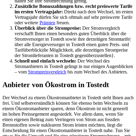
halten Sie Ihre Stromrechnung gering.
Zusätzliche Bonuszahlungen bzw. recht preiswerte Tarife
im ersten Vertragsjahr:
Direkt nach dem Wechsel, im ersten
Vertragsjahr dürfen Sie sich oftmals auf sehr preiswerte Tarife
oder weitere
Prämien
freuen.
Überblick über die Strompreise:
Der Stromvergleich
verschafft Ihnen einen besonders guten Überblick über die
Stromversorger in Tostedt sowie ihre derzeitigen Stromtarife|
über alle Energieversorger in Tostedt einen guten Preis- und
Tarifüberblick|die Möglichkeit, alle derzeitigen Strompreise
der Stromlieferanten in Tostedt gegenüberzustellen}.
Schnell und einfach wechseln:
Der Wechsel des
Stromanbieters in Tostedt gelingt in nur einigen Augenblicken
– vom
Strompreisvergleich
bis zum Wechsel des Anbieters.
Anbieter von Ökostrom in Tostedt
Der Wechsel zu einem Ökostromanbieter in Tostedt steht Ihnen auch
frei. Und selbstverständlich können Sie ebenso beim Wechseln zu
einem Ökostromanbieter sparen, denn Ökostrom ist nicht generell
im hohen Preissegement angesiedelt. Vor allem dann, wenn Sie
einen eigenen Beitrag zum Verringern von Strom aus fossilen
Brennstoffen sowie nuklearem Strom leisten möchten, liegt die
Entscheidung für einen Ökostromanbieter in Tostedt nahe. Tun Sie
etwas für die Umwelt und für eine günstigere Stromrechnung – mit