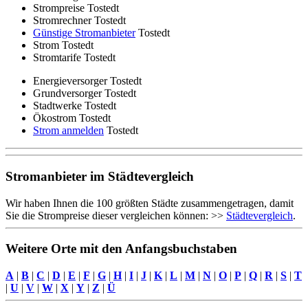
Strompreise Tostedt
Stromrechner Tostedt
Günstige Stromanbieter
Tostedt
Strom Tostedt
Stromtarife Tostedt
Energieversorger Tostedt
Grundversorger Tostedt
Stadtwerke Tostedt
Ökostrom Tostedt
Strom anmelden
Tostedt
Stromanbieter im Städtevergleich
Wir haben Ihnen die 100 größten Städte zusammengetragen, damit
Sie die Strompreise dieser vergleichen können: >>
Städtevergleich
.
Weitere Orte mit den Anfangsbuchstaben
A
|
B
|
C
|
D
|
E
|
F
|
G
|
H
|
I
|
J
|
K
|
L
|
M
|
N
|
O
|
P
|
Q
|
R
|
S
|
T
|
U
|
V
|
W
|
X
|
Y
|
Z
|
Ü