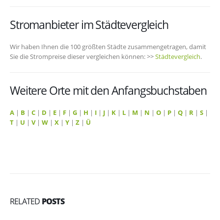
Stromanbieter im Städtevergleich
Wir haben Ihnen die 100 größten Städte zusammengetragen, damit
Sie die Strompreise dieser vergleichen können: >>
Städtevergleich
.
Weitere Orte mit den Anfangsbuchstaben
A
|
B
|
C
|
D
|
E
|
F
|
G
|
H
|
I
|
J
|
K
|
L
|
M
|
N
|
O
|
P
|
Q
|
R
|
S
|
T
|
U
|
V
|
W
|
X
|
Y
|
Z
|
Ü
RELATED
POSTS