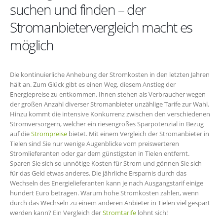
suchen und finden – der
Stromanbietervergleich macht es
möglich
Die kontinuierliche Anhebung der Stromkosten in den letzten Jahren
hält an. Zum Glück gibt es einen Weg, diesem Anstieg der
Energiepreise zu entkommen. Ihnen stehen als Verbraucher wegen
der großen Anzahl diverser Stromanbieter unzählige Tarife zur Wahl.
Hinzu kommt die intensive Konkurrenz zwischen den verschiedenen
Stromversorgern, welcher ein riesengroßes Sparpotenzial in Bezug
auf die
Strompreise
bietet. Mit einem Vergleich der Stromanbieter in
Tielen sind Sie nur wenige Augenblicke vom preiswerteren
Stromlieferanten oder gar dem günstigsten in Tielen entfernt.
Sparen Sie sich so unnötige Kosten für Strom und gönnen Sie sich
für das Geld etwas anderes. Die jährliche Ersparnis durch das
Wechseln des Energielieferanten kann je nach Ausgangstarif einige
hundert Euro betragen. Warum hohe Stromkosten zahlen, wenn
durch das Wechseln zu einem anderen Anbieter in Tielen viel gespart
werden kann? Ein Vergleich der
Stromtarife
lohnt sich!