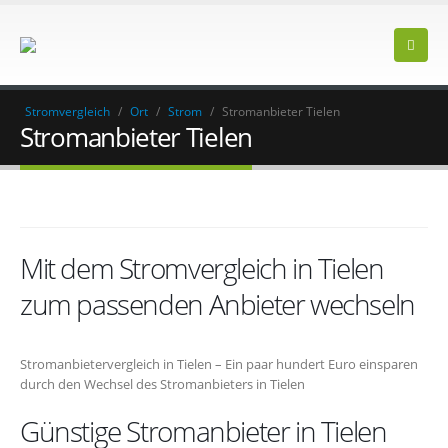
Stromvergleich
/
Ort
/
Strom
/
Stromanbieter Tielen
Stromanbieter Tielen
Mit dem Stromvergleich in Tielen
zum passenden Anbieter wechseln
Stromanbietervergleich in Tielen – Ein paar hundert Euro einsparen
durch den Wechsel des Stromanbieters in Tielen
Günstige Stromanbieter in Tielen