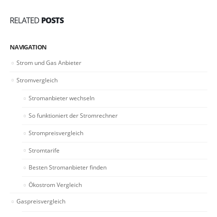
RELATED
POSTS
NAVIGATION
Strom und Gas Anbieter
Stromvergleich
Stromanbieter wechseln
So funktioniert der Stromrechner
Strompreisvergleich
Stromtarife
Besten Stromanbieter finden
Ökostrom Vergleich
Gaspreisvergleich