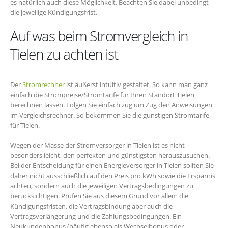
es natürlich auch diese Möglichkeit. Beachten Sie dabei unbedingt
die jeweilige Kündigungsfrist.
Auf was beim Stromvergleich in
Tielen zu achten ist
Der
Stromrechner
ist äußerst intuitiv gestaltet. So kann man ganz
einfach die Strompreise/Stromtarife für Ihren Standort Tielen
berechnen lassen. Folgen Sie einfach zug um Zug den Anweisungen
im Vergleichsrechner. So bekommen Sie die günstigen Stromtarife
für Tielen.
Wegen der Masse der Stromversorger in Tielen ist es nicht
besonders leicht, den perfekten und günstigsten herauszusuchen.
Bei der Entscheidung für einen Energieversorger in Tielen sollten Sie
daher nicht ausschließlich auf den Preis pro kWh sowie die Ersparnis
achten, sondern auch die jeweiligen Vertragsbedingungen zu
berücksichtigen. Prüfen Sie aus diesem Grund vor allem die
Kündigungsfristen, die Vertragsbindung aber auch die
Vertragsverlängerung und die Zahlungsbedingungen. Ein
Neukundenbonus (häufig ebenso als Wechselbonus oder