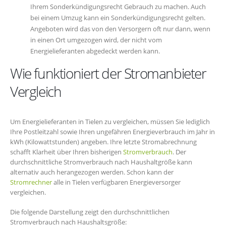
Ihrem Sonderkündigungsrecht Gebrauch zu machen. Auch
bei einem Umzug kann ein Sonderkündigungsrecht gelten.
Angeboten wird das von den Versorgern oft nur dann, wenn
in einen Ort umgezogen wird, der nicht vom
Energielieferanten abgedeckt werden kann.
Wie funktioniert der Stromanbieter
Vergleich
Um Energielieferanten in Tielen zu vergleichen, müssen Sie lediglich
Ihre Postleitzahl sowie Ihren ungefähren Energieverbrauch im Jahr in
kWh (Kilowattstunden) angeben. Ihre letzte Stromabrechnung
schafft Klarheit über Ihren bisherigen
Stromverbrauch
. Der
durchschnittliche Stromverbrauch nach Haushaltgröße kann
alternativ auch herangezogen werden. Schon kann der
Stromrechner
alle in Tielen verfügbaren Energieversorger
vergleichen.
Die folgende Darstellung zeigt den durchschnittlichen
Stromverbrauch nach Haushaltsgröße: