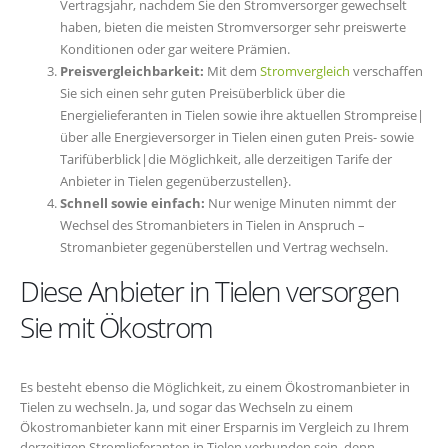
Vertragsjahr, nachdem Sie den Stromversorger gewechselt
haben, bieten die meisten Stromversorger sehr preiswerte
Konditionen oder gar weitere Prämien.
Preisvergleichbarkeit:
Mit dem
Stromvergleich
verschaffen
Sie sich einen sehr guten Preisüberblick über die
Energielieferanten in Tielen sowie ihre aktuellen Strompreise|
über alle Energieversorger in Tielen einen guten Preis- sowie
Tarifüberblick|die Möglichkeit, alle derzeitigen Tarife der
Anbieter in Tielen gegenüberzustellen}.
Schnell sowie einfach:
Nur wenige Minuten nimmt der
Wechsel des Stromanbieters in Tielen in Anspruch –
Stromanbieter gegenüberstellen und Vertrag wechseln.
Diese Anbieter in Tielen versorgen
Sie mit Ökostrom
Es besteht ebenso die Möglichkeit, zu einem Ökostromanbieter in
Tielen zu wechseln. Ja, und sogar das Wechseln zu einem
Ökostromanbieter kann mit einer Ersparnis im Vergleich zu Ihrem
derzeitigen Stromlieferanten in Tielen verbunden sein, denn