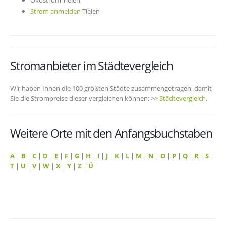
Ökostrom Tielen
Strom anmelden
Tielen
Stromanbieter im Städtevergleich
Wir haben Ihnen die 100 größten Städte zusammengetragen, damit
Sie die Strompreise dieser vergleichen können: >>
Städtevergleich
.
Weitere Orte mit den Anfangsbuchstaben
A
|
B
|
C
|
D
|
E
|
F
|
G
|
H
|
I
|
J
|
K
|
L
|
M
|
N
|
O
|
P
|
Q
|
R
|
S
|
T
|
U
|
V
|
W
|
X
|
Y
|
Z
|
Ü