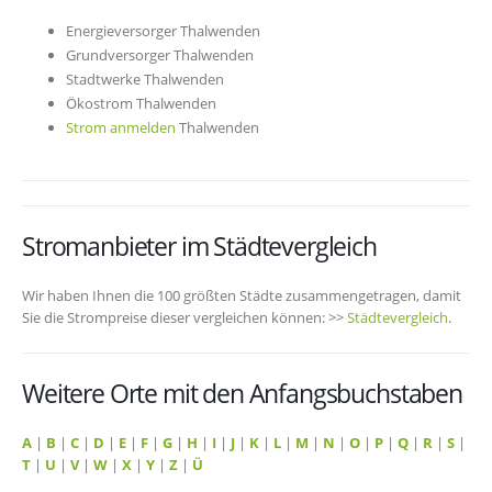
Energieversorger Thalwenden
Grundversorger Thalwenden
Stadtwerke Thalwenden
Ökostrom Thalwenden
Strom anmelden
Thalwenden
Stromanbieter im Städtevergleich
Wir haben Ihnen die 100 größten Städte zusammengetragen, damit
Sie die Strompreise dieser vergleichen können: >>
Städtevergleich
.
Weitere Orte mit den Anfangsbuchstaben
A
|
B
|
C
|
D
|
E
|
F
|
G
|
H
|
I
|
J
|
K
|
L
|
M
|
N
|
O
|
P
|
Q
|
R
|
S
|
T
|
U
|
V
|
W
|
X
|
Y
|
Z
|
Ü