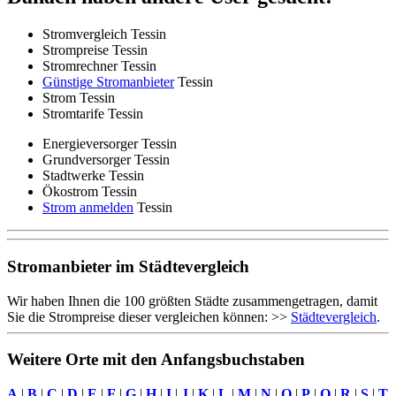
Stromvergleich Tessin
Strompreise Tessin
Stromrechner Tessin
Günstige Stromanbieter
Tessin
Strom Tessin
Stromtarife Tessin
Energieversorger Tessin
Grundversorger Tessin
Stadtwerke Tessin
Ökostrom Tessin
Strom anmelden
Tessin
Stromanbieter im Städtevergleich
Wir haben Ihnen die 100 größten Städte zusammengetragen, damit
Sie die Strompreise dieser vergleichen können: >>
Städtevergleich
.
Weitere Orte mit den Anfangsbuchstaben
A
|
B
|
C
|
D
|
E
|
F
|
G
|
H
|
I
|
J
|
K
|
L
|
M
|
N
|
O
|
P
|
Q
|
R
|
S
|
T