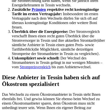
die Stromrechnung klein halten, wenn Sie jährlich Ihren
Energielieferanten in Tessin wechseln.
Zusätzliche
Prämien
respektive recht kostengünstige
Tarife im ersten Vertragsjahr:
Insbesondere im ersten
Vertragsjahr nach dem Wechseln dürfen Sie sich oft auf
überaus kostengünstige Konditionen oder weitere Boni
freuen.
Überblick über die Energiepreise:
Der Stromvergleich
verschafft Ihnen einen recht guten Überblick über die
Stromversorger in Tessin und ihre aktuellen Stromtarife|über
sämtliche Anbieter in Tessin einen guten Preis- sowie
Tarifüberblick|die Möglichkeit, sämtliche derzeitigen
Strompreise der Stromanbieter in Tessin zu vergleichen}.
Unkompliziert sowie schnell:
Der Wechsel des
Stromanbieters in Tessin gelingt in nur wenigen Minuten –
vom
Strompreisvergleich
bis zum Anbieterwechsel.
Diese Anbieter in Tessin haben sich auf
Ökostrom spezialisiert
Das Wechseln zu einem Ökostromanbieter in Tessin steht Ihnen
ebenfalls frei. Und gewiss können Sie ebenso beim Wechsel zu
einem Ökostromanbieter sparen, denn Ökostrom muss nicht
unbedingt teurer sein. Wenn Ihnen ein eigener Beitrag zur