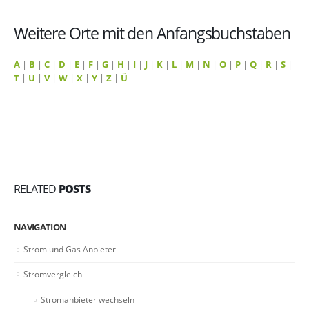
Weitere Orte mit den Anfangsbuchstaben
A
|
B
|
C
|
D
|
E
|
F
|
G
|
H
|
I
|
J
|
K
|
L
|
M
|
N
|
O
|
P
|
Q
|
R
|
S
|
T
|
U
|
V
|
W
|
X
|
Y
|
Z
|
Ü
RELATED
POSTS
NAVIGATION
Strom und Gas Anbieter
Stromvergleich
Stromanbieter wechseln