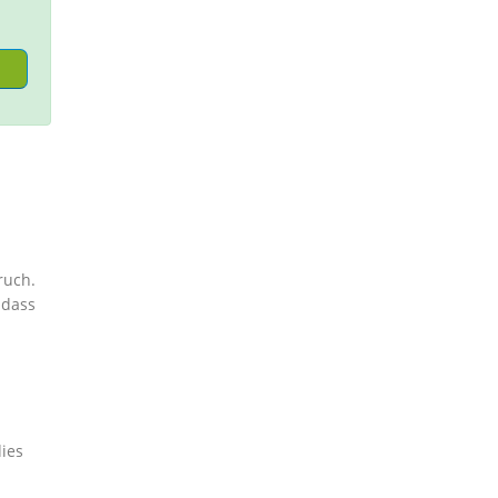
ruch.
 dass
dies