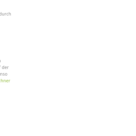
 durch
n
 der
enso
chner