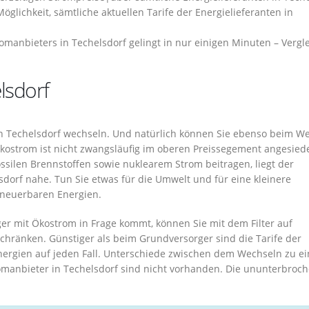
öglichkeit, sämtliche aktuellen Tarife der Energielieferanten in
manbieters in Techelsdorf gelingt in nur einigen Minuten – Vergl
lsdorf
n Techelsdorf wechseln. Und natürlich können Sie ebenso beim W
ostrom ist nicht zwangsläufig im oberen Preissegement angesiede
ssilen Brennstoffen sowie nuklearem Strom beitragen, liegt der
sdorf nahe. Tun Sie etwas für die Umwelt und für eine kleinere
rneuerbaren Energien.
er mit Ökostrom in Frage kommt, können Sie mit dem Filter auf
chränken. Günstiger als beim Grundversorger sind die Tarife der
nergien auf jeden Fall. Unterschiede zwischen dem Wechseln zu e
manbieter in Techelsdorf sind nicht vorhanden. Die ununterbroc