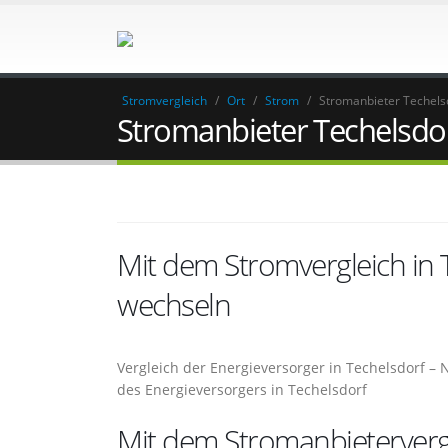
Stromvergleich
/
Ort
/
Strom
/
Stromanbieter Techels
Stromanbieter Techelsdo
Mit dem Stromvergleich in
wechseln
Vergleich der Energieversorger in Techelsdorf –
des Energieversorgers in Techelsdorf
Mit dem Stromanbietervergl