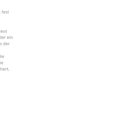
 fest
raus
der ein
s der
die
ie
hert,