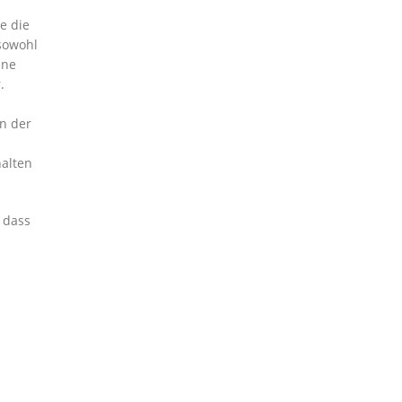
e die
sowohl
ine
.
n der
halten
 dass