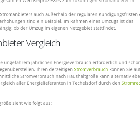
s gesamten Wechselprozesses zum zukünftigen Stromanbieter in
s Stromanbieters auch außerhalb der regulären Kündigungsfristen
erhöhungen sind ein Beispiel. Im Rahmen eines Umzugs ist das
ngig, ob der Umzug im eigenen Netzgebiet stattfindet.
bieter Vergleich
owie ungefährem jährlichen Energieverbrauch erforderlich und scho
gegenüberstellen. Ihren derzeitigen
Stromverbrauch
können Sie auf
nittliche Stromverbrauch nach Haushaltgröße kann alternativ eb
gleich aller Energielieferanten in Techelsdorf durch den
Stromre
röße sieht wie folgt aus: