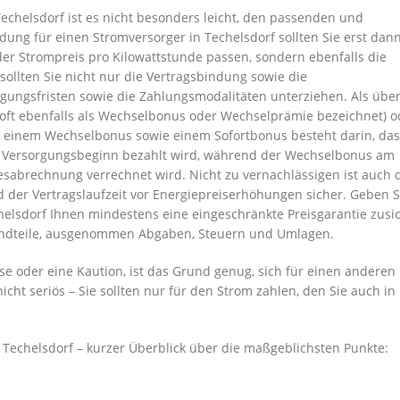
Techelsdorf ist es nicht besonders leicht, den passenden und
ung für einen Stromversorger in Techelsdorf sollten Sie erst dann
der Strompreis pro Kilowattstunde passen, sondern ebenfalls die
ollten Sie nicht nur die Vertragsbindung sowie die
gungsfristen sowie die Zahlungsmodalitäten unterziehen. Als übe
oft ebenfalls als Wechselbonus oder Wechselprämie bezeichnet) o
 einem Wechselbonus sowie einem Sofortbonus besteht darin, das
h Versorgungsbeginn bezahlt wird, während der Wechselbonus am
sabrechnung verrechnet wird. Nicht zu vernachlässigen ist auch 
d der Vertragslaufzeit vor Energiepreiserhöhungen sicher. Geben S
helsdorf Ihnen mindestens eine eingeschränkte Preisgarantie zusic
tandteile, ausgenommen Abgaben, Steuern und Umlagen.
se oder eine Kaution, ist das Grund genug, sich für einen anderen
icht seriös – Sie sollten nur für den Strom zahlen, den Sie auch in
n Techelsdorf – kurzer Überblick über die maßgeblichsten Punkte: