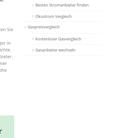
Besten Stromanbieter finden
Ökostrom Vergleich
Gaspreisvergleich
ten Sie
Kostenloser Gasvergleich
ger in
chte.
Gasanbieter wechseln
bieter.
iner
hohe
r