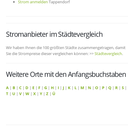
Strom anmelden
Tappendorf
Stromanbieter im Städtevergleich
Wir haben Ihnen die 100 größten Städte zusammengetragen, damit
Sie die Strompreise dieser vergleichen können: >>
Städtevergleich
.
Weitere Orte mit den Anfangsbuchstaben
A
|
B
|
C
|
D
|
E
|
F
|
G
|
H
|
I
|
J
|
K
|
L
|
M
|
N
|
O
|
P
|
Q
|
R
|
S
|
T
|
U
|
V
|
W
|
X
|
Y
|
Z
|
Ü