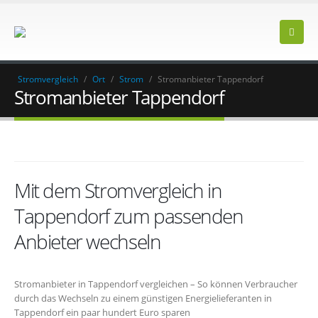
Stromvergleich
/
Ort
/
Strom
/
Stromanbieter Tappendorf
Stromanbieter Tappendorf
Mit dem Stromvergleich in
Tappendorf zum passenden
Anbieter wechseln
Stromanbieter in Tappendorf vergleichen – So können Verbraucher
durch das Wechseln zu einem günstigen Energielieferanten in
Tappendorf ein paar hundert Euro sparen