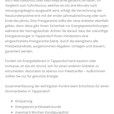
auch Wechselbonus oder Wechselprämie genannt) erhalten. Im
Vergleich zum Sofortbonus, welcher ein bis drei Monate nach
Versorgungsbeginn ausgezahlt wird, erfolgt die Verrechnung der
Neukundenprämie erst mit der ersten Jahresabrechnung oder zum
Ende des Jahres. Eine Preisgarantie sollte der neue Anbieter ebenfalls
geben, denn diese gibt Ihnen Sicherheit vor Energiepreiserhöhungen
während der Vertragslaufzeit. Achten Sie darauf, dass der zukünftige
Energieversorger in Tappendorf Ihnen mindestens eine
eingeschränkte Preisgarantie bietet, durch die wenigstens alle
Preisbestandteile, ausgenommen Abgaben, Umlagen und Steuern,
garantiert werden.
Fordert ein Energielieferant in Tappendorf eine Kaution oder
Vorkasse, ist das ein Grund, sich für einen anderen Anbieter zu
entscheiden. Abzuraten ist ebenso von Pakettarifen – Aufkommen
sollten Sie nur für genutzte Energie.
Zusammenfassung der wichtigsten Punkte beim Entschluss für einen
Stromanbieter in Tappendorf:
Einsparung
Energiepreis je Kilowattstunde
maximal 6 Wochen Kündigungsfrist