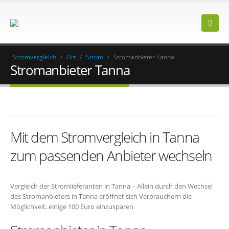
Stromvergleich
/
Ort
/
Strom
/
Stromanbieter Tanna
Stromanbieter Tanna
Mit dem Stromvergleich in Tanna
zum passenden Anbieter wechseln
Vergleich der Stromlieferanten in Tanna – Allein durch den Wechsel
des Stromanbieters in Tanna eröffnet sich Verbrauchern die
Möglichkeit, einige 100 Euro einzusparen