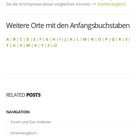
Sie die Strompreise dieser vergleichen können: >>
Städtevergleich
.
Weitere Orte mit den Anfangsbuchstaben
A
|
B
|
C
|
D
|
E
|
F
|
G
|
H
|
I
|
J
|
K
|
L
|
M
|
N
|
O
|
P
|
Q
|
R
|
S
|
T
|
U
|
V
|
W
|
X
|
Y
|
Z
|
Ü
RELATED
POSTS
NAVIGATION
Strom und Gas Anbieter
Stromvergleich