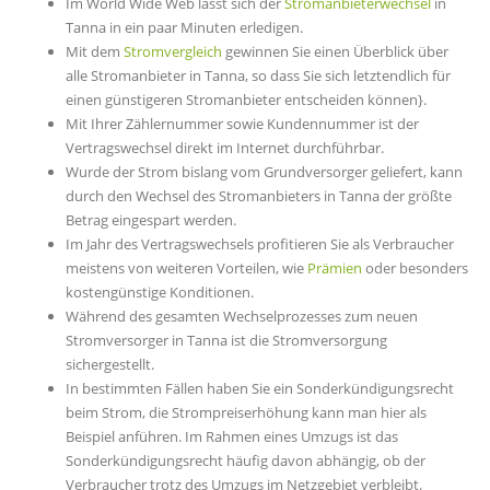
Im World Wide Web lässt sich der
Stromanbieterwechsel
in
Tanna in ein paar Minuten erledigen.
Mit dem
Stromvergleich
gewinnen Sie einen Überblick über
alle Stromanbieter in Tanna, so dass Sie sich letztendlich für
einen günstigeren Stromanbieter entscheiden können}.
Mit Ihrer Zählernummer sowie Kundennummer ist der
Vertragswechsel direkt im Internet durchführbar.
Wurde der Strom bislang vom Grundversorger geliefert, kann
durch den Wechsel des Stromanbieters in Tanna der größte
Betrag eingespart werden.
Im Jahr des Vertragswechsels profitieren Sie als Verbraucher
meistens von weiteren Vorteilen, wie
Prämien
oder besonders
kostengünstige Konditionen.
Während des gesamten Wechselprozesses zum neuen
Stromversorger in Tanna ist die Stromversorgung
sichergestellt.
In bestimmten Fällen haben Sie ein Sonderkündigungsrecht
beim Strom, die Strompreiserhöhung kann man hier als
Beispiel anführen. Im Rahmen eines Umzugs ist das
Sonderkündigungsrecht häufig davon abhängig, ob der
Verbraucher trotz des Umzugs im Netzgebiet verbleibt.