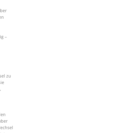
über
en
ig –
sel zu
ie
,
den
über
Wechsel