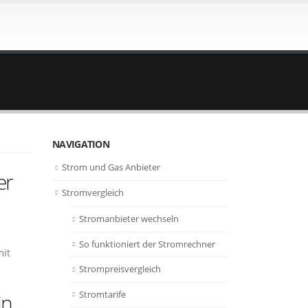
NAVIGATION
Strom und Gas Anbieter
er
Stromvergleich
Stromanbieter wechseln
So funktioniert der Stromrechner
mit
Strompreisvergleich
Stromtarife
in