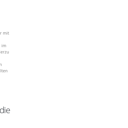
r mit
s im
ierzu
in
lten
die