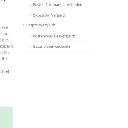
Besten Stromanbieter finden
Ökostrom Vergleich
Gaspreisvergleich
iese
e, aus
Kostenloser Gasvergleich
 die
erobern
Gasanbieter wechseln
n Sie
 Ihr
ht mehr