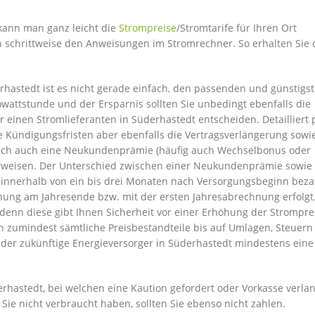
 kann man ganz leicht die
Strompreise
/Stromtarife für Ihren Ort
ch schrittweise den Anweisungen im Stromrechner. So erhalten Sie 
hastedt ist es nicht gerade einfach, den passenden und günstigs
attstunde und der Ersparnis sollten Sie unbedingt ebenfalls die
 einen Stromlieferanten in Süderhastedt entscheiden. Detailliert 
ie Kündigungsfristen aber ebenfalls die Vertragsverlängerung sowi
 sich auch eine Neukundenprämie (häufig auch Wechselbonus oder
rweisen. Der Unterschied zwischen einer Neukundenprämie sowie
s innerhalb von ein bis drei Monaten nach Versorgungsbeginn beza
ung am Jahresende bzw. mit der ersten Jahresabrechnung erfolgt.
, denn diese gibt Ihnen Sicherheit vor einer Erhöhung der Strompre
en zumindest sämtliche Preisbestandteile bis auf Umlagen, Steuern
s der zukünftige Energieversorger in Süderhastedt mindestens eine
hastedt, bei welchen eine Kaution gefordert oder Vorkasse verlan
 Sie nicht verbraucht haben, sollten Sie ebenso nicht zahlen.