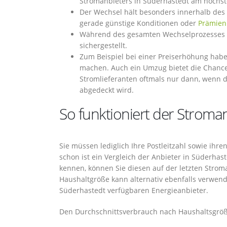
Stromanbieters in Süderhastedt am höchst
Der Wechsel hält besonders innerhalb des e
gerade günstige Konditionen oder
Prämien
Während des gesamten Wechselprozesses z
sichergestellt.
Zum Beispiel bei einer Preiserhöhung hab
machen. Auch ein Umzug bietet die Chance
Stromlieferanten oftmals nur dann, wenn de
abgedeckt wird.
So funktioniert der Stroman
Sie müssen lediglich Ihre Postleitzahl sowie ih
schon ist ein Vergleich der Anbieter in Süderhas
kennen, können Sie diesen auf der letzten Stro
Haushaltgröße kann alternativ ebenfalls verwen
Süderhastedt verfügbaren Energieanbieter.
Den Durchschnittsverbrauch nach Haushaltsgröße