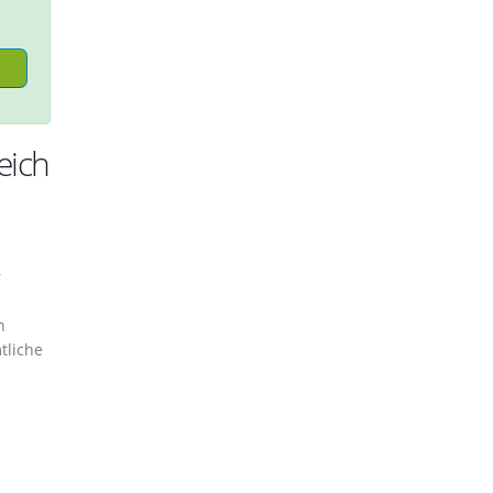
eich
r
n
tliche