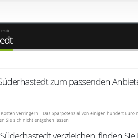
stedt
edt
 Süderhastedt zum passenden Anbiet
Kosten verringern – Das Sparpotenzial von einigen hundert Euro 
en Sie sich nicht entgehen lassen
üderhastedt vergleichen, finden Sie 