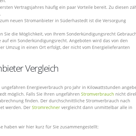
en.
rsten Vertragsjahres häufig ein paar Vorteile bereit. Zu diesen zä
.
um neuen Stromanbieter in Süderhastedt ist die Versorgung
en Sie die Möglichkeit, von Ihrem Sonderkündigungsrecht Gebrauc
 auf ein Sonderkündigungsrecht. Angeboten wird das von den
r Umzug in einen Ort erfolgt, der nicht vom Energielieferanten
bieter Vergleich
ren ungefähren Energieverbrauch pro Jahr in Kilowattstunden ange
tedt möglich. Falls Sie Ihren ungefähren
Stromverbrauch
nicht dire
mabrechnung finden. Der durchschnittliche Stromverbrauch nach
det werden. Der
Stromrechner
vergleicht dann unmittelbar alle in
 haben wir hier kurz für Sie zusammengestellt: