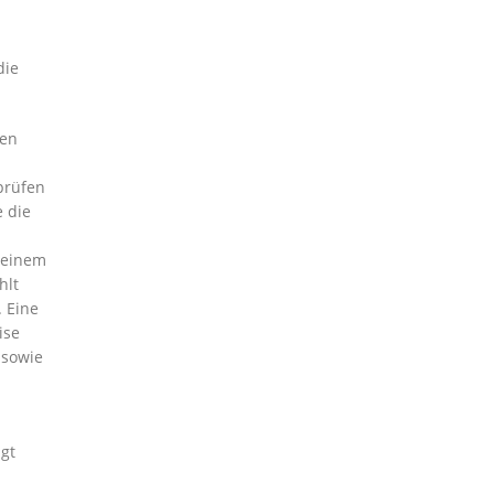
die
ten
prüfen
e die
 einem
hlt
 Eine
ise
 sowie
gt