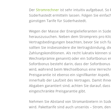
Der
Stromrechner
ist sehr intuitiv aufgebaut. So
Süderhastedt ermitteln lassen. Folgen Sie einfa
günstigen Tarife für Süderhastedt.
Wegen der Masse der Energielieferanten in Süder
herauszusuchen. Neben dem Strompreis pro Kilow
Vertragsbedingungen beachten, bevor Sie sich für
sollten Sie insbesondere die Vertragsbindung, d
Zahlungskonditionen. Als recht lukrativ können
Wechselprämie genannt) oder ein Sofortbonus e
Sofortbonus besteht darin, dass der Sofortbonu
wird, während beim Wechselbonus eine Verrechn
Preisgarantie ist ebenso ein signifikanter Aspekt
innerhalb der Laufzeit des Vertrages. Damit Ihn
Abgaben garantiert sind, achten Sie darauf, das
eingeschränkte Preisgarantie gibt.
Nehmen Sie Abstand von Stromanbietern in Süder
wird. Pakettarife sind auch unseriös – Strom, den