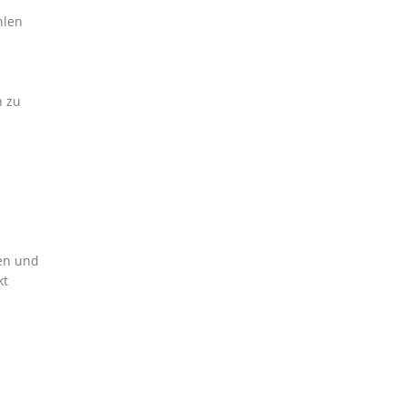
hlen
h zu
ben und
kt