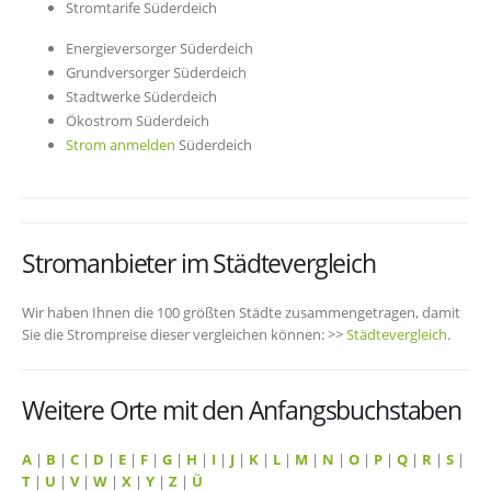
Stromtarife Süderdeich
Energieversorger Süderdeich
Grundversorger Süderdeich
Stadtwerke Süderdeich
Ökostrom Süderdeich
Strom anmelden
Süderdeich
Stromanbieter im Städtevergleich
Wir haben Ihnen die 100 größten Städte zusammengetragen, damit
Sie die Strompreise dieser vergleichen können: >>
Städtevergleich
.
Weitere Orte mit den Anfangsbuchstaben
A
|
B
|
C
|
D
|
E
|
F
|
G
|
H
|
I
|
J
|
K
|
L
|
M
|
N
|
O
|
P
|
Q
|
R
|
S
|
T
|
U
|
V
|
W
|
X
|
Y
|
Z
|
Ü