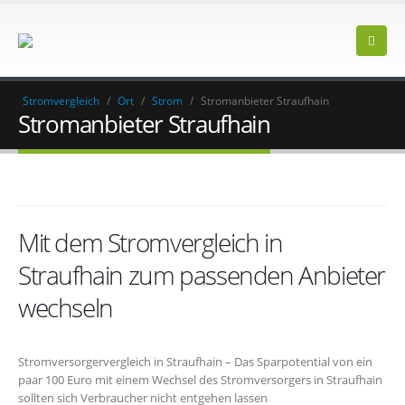
Stromvergleich
/
Ort
/
Strom
/
Stromanbieter Straufhain
Stromanbieter Straufhain
Mit dem Stromvergleich in
Straufhain zum passenden Anbieter
wechseln
Stromversorgervergleich in Straufhain – Das Sparpotential von ein
paar 100 Euro mit einem Wechsel des Stromversorgers in Straufhain
sollten sich Verbraucher nicht entgehen lassen