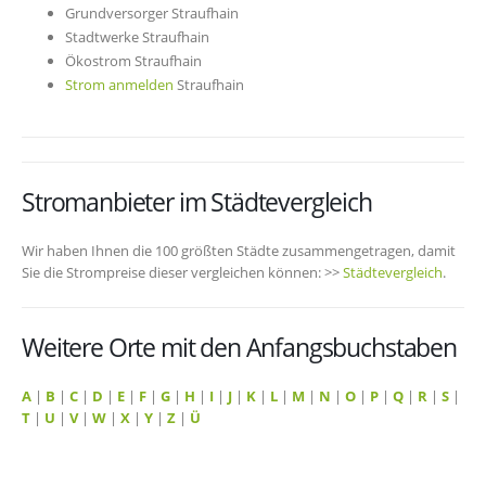
Grundversorger Straufhain
Stadtwerke Straufhain
Ökostrom Straufhain
Strom anmelden
Straufhain
Stromanbieter im Städtevergleich
Wir haben Ihnen die 100 größten Städte zusammengetragen, damit
Sie die Strompreise dieser vergleichen können: >>
Städtevergleich
.
Weitere Orte mit den Anfangsbuchstaben
A
|
B
|
C
|
D
|
E
|
F
|
G
|
H
|
I
|
J
|
K
|
L
|
M
|
N
|
O
|
P
|
Q
|
R
|
S
|
T
|
U
|
V
|
W
|
X
|
Y
|
Z
|
Ü