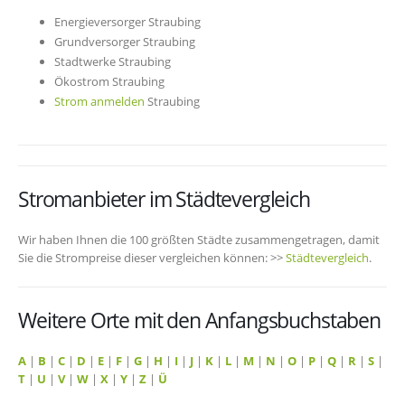
Energieversorger Straubing
Grundversorger Straubing
Stadtwerke Straubing
Ökostrom Straubing
Strom anmelden
Straubing
Stromanbieter im Städtevergleich
Wir haben Ihnen die 100 größten Städte zusammengetragen, damit
Sie die Strompreise dieser vergleichen können: >>
Städtevergleich
.
Weitere Orte mit den Anfangsbuchstaben
A
|
B
|
C
|
D
|
E
|
F
|
G
|
H
|
I
|
J
|
K
|
L
|
M
|
N
|
O
|
P
|
Q
|
R
|
S
|
T
|
U
|
V
|
W
|
X
|
Y
|
Z
|
Ü