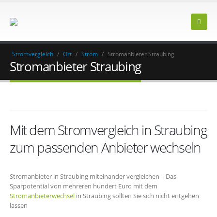
Stromvergleich
/
Ort
/
Strom
/
Stromanbieter Straubing
Stromanbieter Straubing
Mit dem Stromvergleich in Straubing
zum passenden Anbieter wechseln
Stromanbieter in Straubing miteinander vergleichen – Das
Sparpotential von mehreren hundert Euro mit dem
Stromanbieterwechsel
in Straubing sollten Sie sich nicht entgehen
lassen