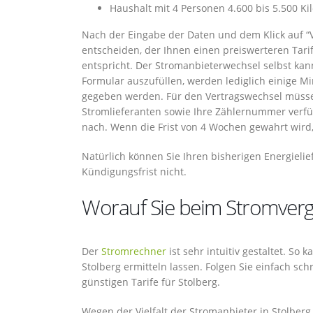
Haushalt mit 4 Personen 4.600 bis 5.500 K
Nach der Eingabe der Daten und dem Klick auf “V
entscheiden, der Ihnen einen preiswerteren Tar
entspricht. Der Stromanbieterwechsel selbst ka
Formular auszufüllen, werden lediglich einige Mi
gegeben werden. Für den Vertragswechsel müsse
Stromlieferanten sowie Ihre Zählernummer verfü
nach. Wenn die Frist von 4 Wochen gewahrt wird,
Natürlich können Sie Ihren bisherigen Energieli
Kündigungsfrist nicht.
Worauf Sie beim Stromvergle
Der
Stromrechner
ist sehr intuitiv gestaltet. So
Stolberg ermitteln lassen. Folgen Sie einfach sc
günstigen Tarife für Stolberg.
Wegen der Vielfalt der Stromanbieter in Stolberg 