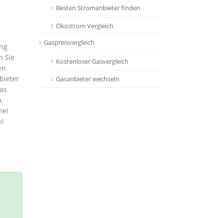
Besten Stromanbieter finden
Ökostrom Vergleich
Gaspreisvergleich
ung
n Sie
Kostenloser Gasvergleich
en
bieter
Gasanbieter wechseln
das
n.
iel
h
!