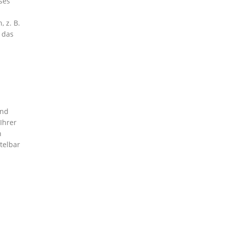
ses
 z. B.
 das
und
Ihrer
h
telbar