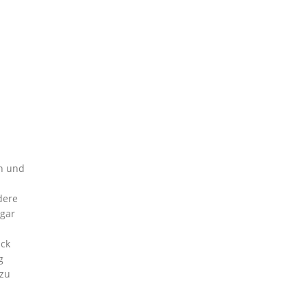
in und
dere
ogar
ick
g
 zu