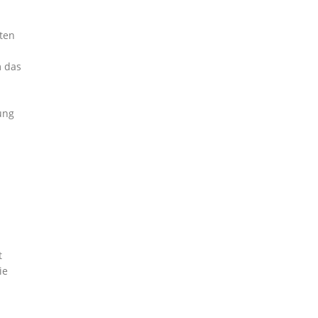
nten
m das
ung
t
ie