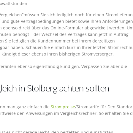
ilowattstunden
ergleichen”müssen Sie sich lediglich noch für einen Stromliefera
if und gute Vertragsbedingungen bietet sowie Ihren Anforderungen
nn ebenso direkt über das Online-Formular abgewickelt werden. U
nuten benötigt – der Wechsel des Vertrages kann jetzt in Auftrag
n Sie lediglich die Kundennummer bei Ihrem derzeitigen
gbar haben. Schauen Sie einfach kurz in Ihrer letzten Stromrechn
 kündigt dieser ebenso Ihren bisherigen Stromversorger.
eferanten ebenso eigenständig kündigen. Verpassen Sie aber die
ich in Stolberg achten sollten
 kann man ganz einfach die
Strompreise
/Stromtarife für Den Standor
hrittweise den Anweisungen im Vergleichsrechner. So erhalten Sie d
ist es nicht gerade leicht, den perfekten und günstigsten