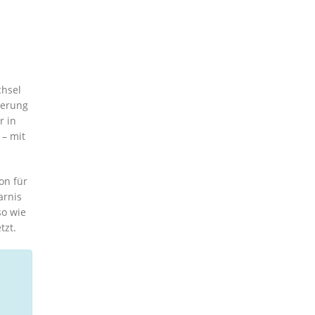
chsel
gerung
r in
 – mit
on für
arnis
so wie
tzt.