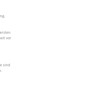
ng.
ersten
eit vor
fe sind
n.