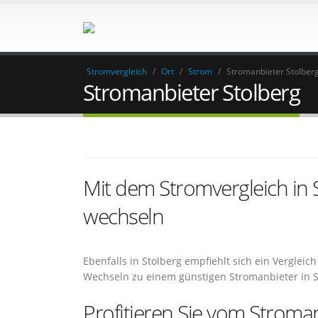
Stromvergleich
/
Ort
/
Strom
/
Stromanbieter Stolber
Stromanbieter Stolberg
Mit dem Stromvergleich in
wechseln
Ebenfalls in Stolberg empfiehlt sich ein Verglei
Wechseln zu einem günstigen Stromanbieter in S
Profitieren Sie vom Stroman