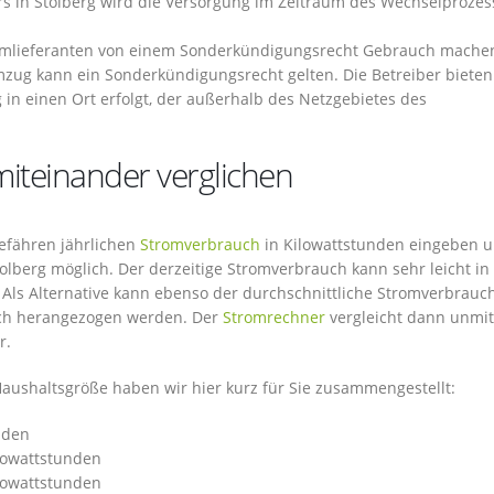
s in Stolberg wird die Versorgung im Zeitraum des Wechselprozes
omlieferanten von einem Sonderkündigungsrecht Gebrauch machen,
zug kann ein Sonderkündigungsrecht gelten. Die Betreiber bieten
g in einen Ort erfolgt, der außerhalb des Netzgebietes des
iteinander verglichen
gefähren jährlichen
Stromverbrauch
in Kilowattstunden eingeben 
tolberg möglich. Der derzeitige Stromverbrauch kann sehr leicht in 
ls Alternative kann ebenso der durchschnittliche Stromverbrauc
ich herangezogen werden. Der
Stromrechner
vergleicht dann unmit
r.
aushaltsgröße haben wir hier kurz für Sie zusammengestellt:
nden
ilowattstunden
ilowattstunden