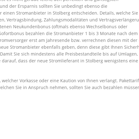
nd der Ersparnis sollten Sie unbedingt ebenso die
 einen Stromanbieter in Stolberg entscheiden. Details, welche Sie
ten, Vertragsbindung, Zahlungsmodalitäten und Vertragsverlängeru
ebotenen Neukundenbonus (oftmals ebenso Wechselbonus oder
Sofortbonus bezahlen die Stromanbieter 1 bis 3 Monate nach dem
romversorger erst am Jahresende bzw. verrechnen diesen mit der 
neue Stromanbieter ebenfalls geben, denn diese gibt Ihnen Sicherh
Damit Sie sich mindestens alle Preisbestandteile bis auf Umlagen,
darauf, dass der neue Stromlieferant in Stolberg wenigstens eine
, welcher Vorkasse oder eine Kaution von Ihnen verlangt. Pakettari
elchen Sie in Anspruch nehmen, sollten Sie auch bezahlen müsse