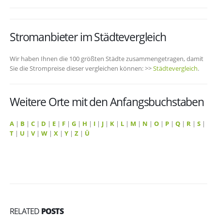
Stromanbieter im Städtevergleich
Wir haben Ihnen die 100 größten Städte zusammengetragen, damit
Sie die Strompreise dieser vergleichen können: >>
Städtevergleich
.
Weitere Orte mit den Anfangsbuchstaben
A
|
B
|
C
|
D
|
E
|
F
|
G
|
H
|
I
|
J
|
K
|
L
|
M
|
N
|
O
|
P
|
Q
|
R
|
S
|
T
|
U
|
V
|
W
|
X
|
Y
|
Z
|
Ü
RELATED
POSTS