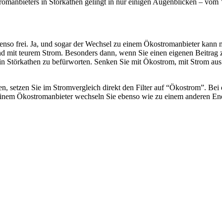
omanbieters in Störkathen gelingt in nur einigen Augenblicken – vom 
nso frei. Ja, und sogar der Wechsel zu einem Ökostromanbieter kann mi
end mit teurem Strom. Besonders dann, wenn Sie einen eigenen Beitrag
r in Störkathen zu befürworten. Senken Sie mit Ökostrom, mit Strom au
 setzen Sie im Stromvergleich direkt den Filter auf “Ökostrom”. Bei d
einem Ökostromanbieter wechseln Sie ebenso wie zu einem anderen Ene