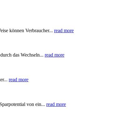
Weise können Verbraucher...
read more
 durch das Wechseln...
read more
er...
read more
parpotential von ein...
read more