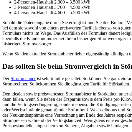
2-Personen-Haushalt 2.300 – 3.500 kWh
3-Personen-Haushalt 3.700 – 4.500 kWh
4-Personen-Haushalt 4.600 – 5.500 kWh
Sobald die Dateneingabe durch Sie erfolgt ist und Sie den Button “Ve
bei dem sie sowohl von einem preiswerten Tarif als ebenso von gute
Formulars nichts im Wege. Das Ausfüllen des Formulars dauert ledig
ebenfalls die Kundennummer bei Ihrem bisherigen Stromversorger in S
bisherigen Stromversorger.
Wenn Sie den aktuellen Stromanbieter lieber eigenständig kündigen möc
Das sollten Sie beim Stromvergleich in St
Der
Stromrechner
ist sehr intuitiv gestaltet. So können Sie ganz einfa
Stromrechner. So bekommen Sie die günstigen Tarife für Störkathen.
Den idealen sowie preiswertesten Stromanbieter in Störkathen unter de
dann fällen, wenn Sie neben der Ersparnis sowie dem Preis pro Kilow
und die Vertragsverlängerung, sondern ebenso die Kündigungsfriste
oder Wechselprämie genannt) oder Sofortboni. Wechselbonus und Sofor
der Neukundenprämie eine Verrechnung am Ende des Jahres respektive m
Strompreisen während der Vertragslaufzeit. Wenigstens eine eingeschrä
Preisbestandteile, abgesehen von Steuern, Abgaben sowie Umlagen.