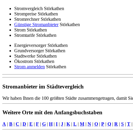
Stromvergleich Störkathen
Strompreise Störkathen
Stromrechner Störkathen
Günstige Stromanbieter
Störkathen
Strom Störkathen
Stromtarife Störkathen
Energieversorger Störkathen
Grundversorger Störkathen
Stadtwerke Störkathen
Ökostrom Störkathen
Strom anmelden
Störkathen
Stromanbieter im Städtevergleich
Wir haben Ihnen die 100 größten Städte zusammengetragen, damit Sie
Weitere Orte mit den Anfangsbuchstaben
A
|
B
|
C
|
D
|
E
|
F
|
G
|
H
|
I
|
J
|
K
|
L
|
M
|
N
|
O
|
P
|
Q
|
R
|
S
|
T