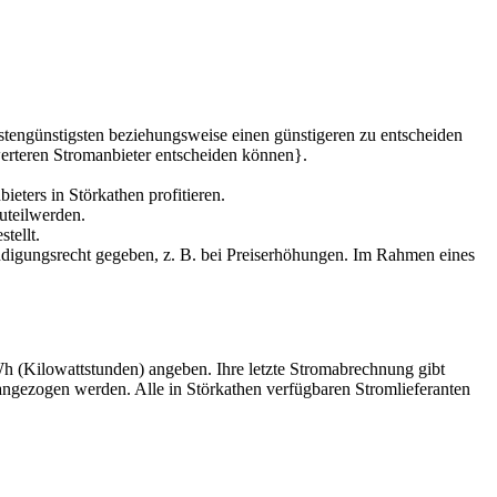
ostengünstigsten beziehungsweise einen günstigeren zu entscheiden
swerteren Stromanbieter entscheiden können}.
ters in Störkathen profitieren.
zuteilwerden.
tellt.
ündigungsrecht gegeben, z. B. bei Preiserhöhungen. Im Rahmen eines
Wh (Kilowattstunden) angeben. Ihre letzte Stromabrechnung gibt
angezogen werden. Alle in Störkathen verfügbaren Stromlieferanten