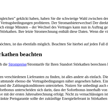
rgleichen” geklickt haben, haben Sie die schwierige Wahl zwischen den
n Vertragsbedingungen profitieren. Der Stromanbieterwechsel Der dire
lich einige Minuten – der Wechsel des Vertrages kann nun in Auftrag
törkathen. Ihre letzte Stromrechnung enthält diese Daten. Wenn die vie
hten, ist das ebenfalls möglich. Beachten Sie hierbei auf jeden Fall d
örkathen beachten
ch die
Strompreise
/Stromtarife für Ihren Standort Störkathen berechnen
n verschiedenen Lieferanten zu finden, ist alles andere als einfach. Di
attstunde ebenso die Vertragsbedingungen näher angesehen haben. Einer
n und die Zahlungskonditionen unterziehen. Nutzen Sie unbedingt auc
tbonus unterscheiden sich darin, dass der Sofortbonus innerhalb von 
it der ersten Jahresabrechnung erfolgt. Nicht zu vernachlässigen ist a
nkte Preisgarantie sollte der zukünftige Energielieferant in Störkathen