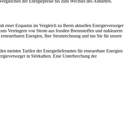
Vergleichen der Energiepreise bis zum Wechsel des Anbieters.
t einer Ersparnis im Vergleich zu Ihrem aktuellen Energieversorger
 zum Verringern von Strom aus fossilen Brennstoffen und nuklearem
s erneuerbaren Energien, Ihre Stromrechnung und tun Sie für unsere
en meisten Tarifen der Energielieferanten für erneuerbare Energien
rgieversorger in Störkathen. Eine Unterbrechung der