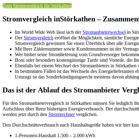
Zum Stromvergleich für Störkathen
Stromvergleich inStörkathen – Zusammenf
Im World Wide Web lässt sich der
Stromanbieterwechsel
in Stö
Der
Stromvergleich
eröffnet die Möglichkeit, sämtliche Energi
Stromvergleich gewinnen Sie einen Überblick über alle Energiev
Mit Ihrer Zählernummer sowie Kundennummer ist der Vertrags
Wer bisher seine Stromlieferung vom Grundversorger bekommen 
Boni oder besonders kostengünstige Tarife sind Vorteile, die I
Ebenfalls bei einem Wechsel des Stromanbieters in Störkathen 
In bestimmten Fällen ist das Wechseln des Energielieferanten 
Umzugs ist das Sonderkündigungsrecht meistens davon abhängig
Das ist der Ablauf des Stromanbieter Vergl
Für den Stromanbietervergleich in Störkathen müssen Sie lediglich I
Aufschluss über Ihren bisherigen Energieverbrauch. Der durchschnitt
werden jetzt durch den
Stromrechner
verglichen.
Den Durchschnittsverbrauch nach Haushaltsgröße haben wir hier kurz
1-Personen-Haushalt 1.500 – 2.000 kWh