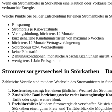
Wenn ein Stromanbieter in Störkathen eine Kaution oder Vorkasse forde
verbrauchte Energie.
Welche Punkte Sie bei der Entscheidung für einen Stromanbieter in 
Einsparung
Strompreis je Kilowattstunde
Vertragsbindung, höchstens 12 Monate
kurz gehaltene Kündigungsfristen von maximal 6 Wochen
höchstens 12 Monate Vertragsverlängerung
Sofortbonus bzw. Wechselbonus
keine Pakettarife
Zahlungskonditionen: monatliche Abschlagszahlungen anstatt 
wenigstens 1 Jahr Preisgarantie
Stromversorgerwechsel in Störkathen – Das
Zahlreiche Vorteile sind mit dem Wechseln des Stromanbieters in Stö
Kosteneinsparung:
Bei einem jährlichen Wechsel des Stromanbi
Zusätzliche Boni beziehungsweise recht kostengünstige Kon
Tarife oder sogar weitere Boni.
Preisüberblick:
Mit dem Stromvergleich verschaffen Sie sich ei
Störkathen einen guten Preis- und Tarifüberblick|die Möglichkei