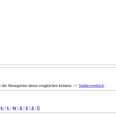
 die Strompreise dieser vergleichen können: >>
Städtevergleich
.
|
U
|
V
|
W
|
X
|
Y
|
Z
|
Ü