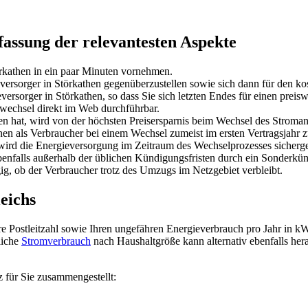
assung der relevantesten Aspekte
rkathen in ein paar Minuten vornehmen.
eversorger in Störkathen gegenüberzustellen sowie sich dann für den k
ersorger in Störkathen, so dass Sie sich letzten Endes für einen prei
wechsel direkt im Web durchführbar.
hat, wird von der höchsten Preisersparnis beim Wechsel des Stromanbie
hnen als Verbraucher bei einem Wechsel zumeist im ersten Vertragsjahr 
wird die Energieversorgung im Zeitraum des Wechselprozesses sicherges
ebenfalls außerhalb der üblichen Kündigungsfristen durch ein Sonderk
, ob der Verbraucher trotz des Umzugs im Netzgebiet verbleibt.
eichs
hre Postleitzahl sowie Ihren ungefähren Energieverbrauch pro Jahr in k
liche
Stromverbrauch
nach Haushaltgröße kann alternativ ebenfalls her
 für Sie zusammengestellt: