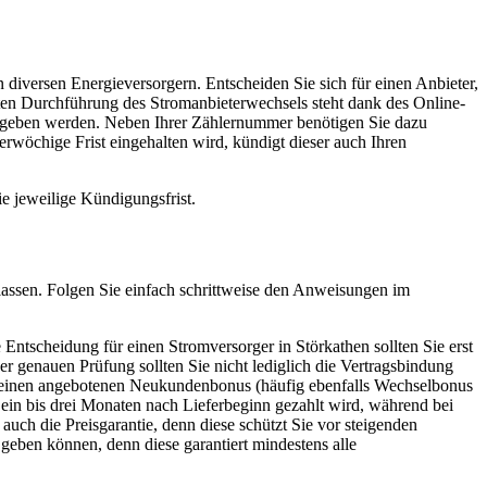
 diversen Energieversorgern. Entscheiden Sie sich für einen Anbieter,
kten Durchführung des Stromanbieterwechsels steht dank des Online-
 gegeben werden. Neben Ihrer Zählernummer benötigen Sie dazu
rwöchige Frist eingehalten wird, kündigt dieser auch Ihren
ie jeweilige Kündigungsfrist.
 lassen. Folgen Sie einfach schrittweise den Anweisungen im
e Entscheidung für einen Stromversorger in Störkathen sollten Sie erst
 genauen Prüfung sollten Sie nicht lediglich die Vertragsbindung
h einen angebotenen Neukundenbonus (häufig ebenfalls Wechselbonus
ein bis drei Monaten nach Lieferbeginn gezahlt wird, während bei
uch die Preisgarantie, denn diese schützt Sie vor steigenden
 geben können, denn diese garantiert mindestens alle