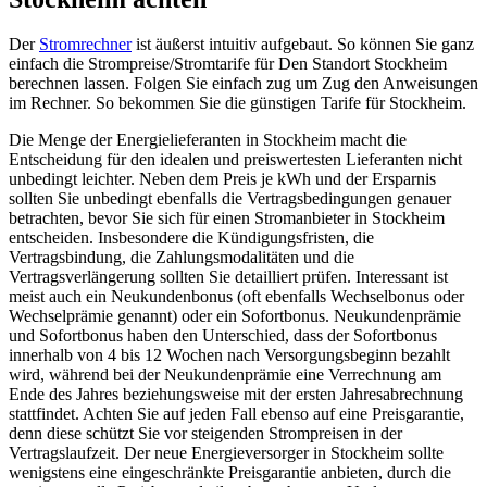
Der
Stromrechner
ist äußerst intuitiv aufgebaut. So können Sie ganz
einfach die Strompreise/Stromtarife für Den Standort Stockheim
berechnen lassen. Folgen Sie einfach zug um Zug den Anweisungen
im Rechner. So bekommen Sie die günstigen Tarife für Stockheim.
Die Menge der Energielieferanten in Stockheim macht die
Entscheidung für den idealen und preiswertesten Lieferanten nicht
unbedingt leichter. Neben dem Preis je kWh und der Ersparnis
sollten Sie unbedingt ebenfalls die Vertragsbedingungen genauer
betrachten, bevor Sie sich für einen Stromanbieter in Stockheim
entscheiden. Insbesondere die Kündigungsfristen, die
Vertragsbindung, die Zahlungsmodalitäten und die
Vertragsverlängerung sollten Sie detailliert prüfen. Interessant ist
meist auch ein Neukundenbonus (oft ebenfalls Wechselbonus oder
Wechselprämie genannt) oder ein Sofortbonus. Neukundenprämie
und Sofortbonus haben den Unterschied, dass der Sofortbonus
innerhalb von 4 bis 12 Wochen nach Versorgungsbeginn bezahlt
wird, während bei der Neukundenprämie eine Verrechnung am
Ende des Jahres beziehungsweise mit der ersten Jahresabrechnung
stattfindet. Achten Sie auf jeden Fall ebenso auf eine Preisgarantie,
denn diese schützt Sie vor steigenden Strompreisen in der
Vertragslaufzeit. Der neue Energieversorger in Stockheim sollte
wenigstens eine eingeschränkte Preisgarantie anbieten, durch die