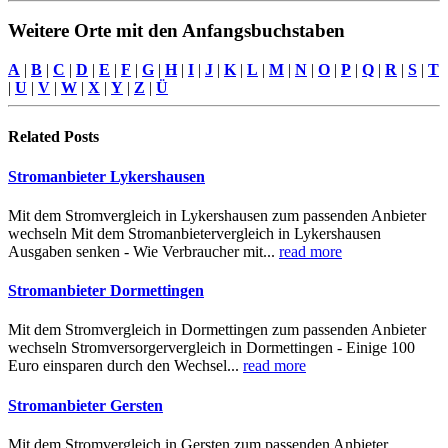
Weitere Orte mit den Anfangsbuchstaben
A
|
B
|
C
|
D
|
E
|
F
|
G
|
H
|
I
|
J
|
K
|
L
|
M
|
N
|
O
|
P
|
Q
|
R
|
S
|
T
|
U
|
V
|
W
|
X
|
Y
|
Z
|
Ü
Related
Posts
Stromanbieter Lykershausen
Mit dem Stromvergleich in Lykershausen zum passenden Anbieter
wechseln Mit dem Stromanbietervergleich in Lykershausen
Ausgaben senken - Wie Verbraucher mit...
read more
Stromanbieter Dormettingen
Mit dem Stromvergleich in Dormettingen zum passenden Anbieter
wechseln Stromversorgervergleich in Dormettingen - Einige 100
Euro einsparen durch den Wechsel...
read more
Stromanbieter Gersten
Mit dem Stromvergleich in Gersten zum passenden Anbieter