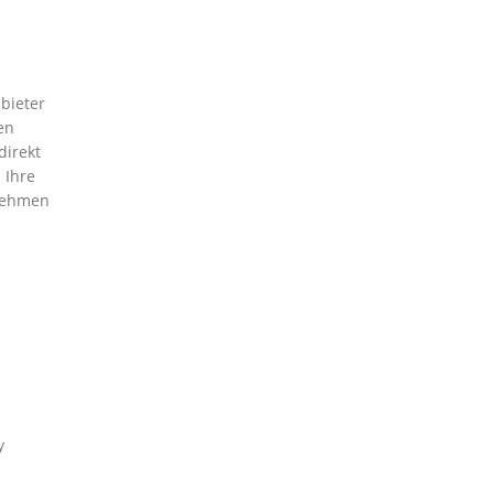
nbieter
en
direkt
 Ihre
tnehmen
y
n