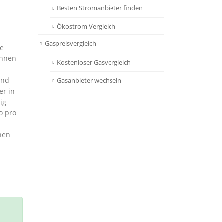
Besten Stromanbieter finden
Ökostrom Vergleich
Gaspreisvergleich
ie
Ihnen
Kostenloser Gasvergleich
und
Gasanbieter wechseln
er in
ig
o pro
nen