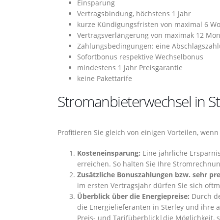
Einsparung
Vertragsbindung, höchstens 1 Jahr
kurze Kündigungsfristen von maximal 6 W
Vertragsverlängerung von maximak 12 Mo
Zahlungsbedingungen: eine Abschlagszahlu
Sofortbonus respektive Wechselbonus
mindestens 1 Jahr Preisgarantie
keine Pakettarife
Stromanbieterwechsel in Ste
Profitieren Sie gleich von einigen Vorteilen, wen
Kosteneinsparung:
Eine jährliche Ersparni
erreichen. So halten Sie Ihre Stromrechnun
Zusätzliche Bonuszahlungen bzw. sehr pre
im ersten Vertragsjahr dürfen Sie sich oft
Überblick über die Energiepreise:
Durch de
die Energielieferanten in Sterley und ihre 
Preis- und Tarifüberblick|die Möglichkeit, 