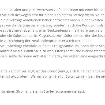
ür Sie idealen und preiswertesten zu finden, kann mit einer kleine
Sie sich deswegen erst für einen Anbieter in Sterley, wenn Sie n
h die Vertragskonditionen näher betrachtet haben. Einer exakten
ng sowie die Vertragsverlängerung, sondern auch die Kündigungsfri
ativ ist meist ebenfalls eine Neukundenprämie (häufig auch als
er ein Sofortbonus. Im Gegensatz zum Sofortbonus, der vier bis 
 die Verrechnung der Neukundenprämie erst mit der ersten
e unbedingt ebenfalls auf eine Preisgarantie, da Ihnen diese Sch
ufzeit bietet. Damit Sie sich wenigstens sämtliche Preisbestandte
en, sollte der neue Anbieter in Sterley wenigsten eine eingeschr
eine Kaution verlangt, ist das Grund genug, sich für einen andere
fen ist abzuraten – Warum sollten Sie für Strom zahlen, den Sie ni
s für einen Stromanbieter in Sterley zusammengefasst: