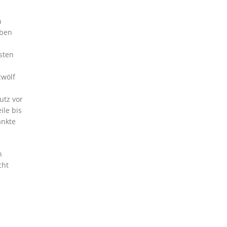
n
eben
sten
zwölf
utz vor
ile bis
änkte
n
cht