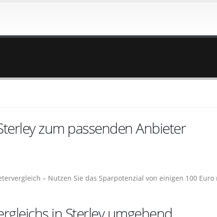
 Sterley zum passenden Anbieter
ietervergleich – Nutzen Sie das Sparpotenzial von einigen 100 Euro 
ergleichs in Sterley umgehend