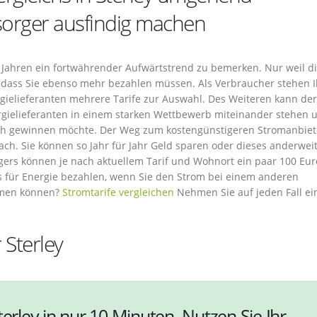
sorger ausfindig machen
n Jahren ein fortwährender Aufwärtstrend zu bemerken. Nur weil d
 dass Sie ebenso mehr bezahlen müssen. Als Verbraucher stehen 
ielieferanten mehrere Tarife zur Auswahl. Des Weiteren kann der
rgielieferanten in einem starken Wettbewerb miteinander stehen 
ich gewinnen möchte. Der Weg zum kostengünstigeren Stromanbiet
ach. Sie können so Jahr für Jahr Geld sparen oder dieses anderweit
rs können je nach aktuellem Tarif und Wohnort ein paar 100 Eur
 für Energie bezahlen, wenn Sie den Strom bei einem anderen
mmen können?
Stromtarife vergleichen
Nehmen Sie auf jeden Fall ei
 Sterley
terley in nur 10 Minuten. Nutzen Sie Ihr