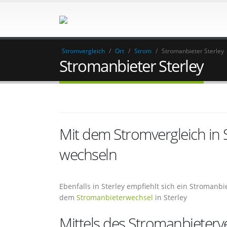
Stromvergleich
/
Ort
/
Strom
/
Stromanbieter Sterley
Stromanbieter Sterley
Mit dem Stromvergleich in
wechseln
Ebenfalls in Sterley empfiehlt sich ein Stromanb
dem
Stromanbieterwechsel
in Sterley
Mittels des Stromanbieterv