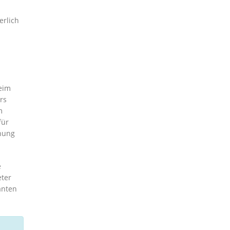
erlich
eim
rs
m
für
hnung
e
eter
anten