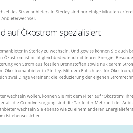
sel des Stromanbieters in Sterley sind nur einige Minuten erford
m Anbieterwechsel.
nd auf Ökostrom spezialisiert
romanbieter in Sterley zu wechseln. Und gewiss können Sie auch b
 Ökostrom ist nicht gleichbedeutend mit teurer Energie. Besonde
ngerung von Strom aus fossilen Brennstoffen sowie nuklearem Stro
m Ökostromanbieter in Sterley. Mit dem Entschluss für Ökostrom, 
eich zwei Dinge vereinen: die Reduzierung der eigenen Stromrec
r wechseln wollen, können Sie mit dem Filter auf “Ökostrom” Ihr
r als die Grundversorgung sind die Tarife der Mehrheit der Anbi
anbieter wechseln Sie ebenso wie zu einem anderen Energieliefer
om ist ebenso sicher.