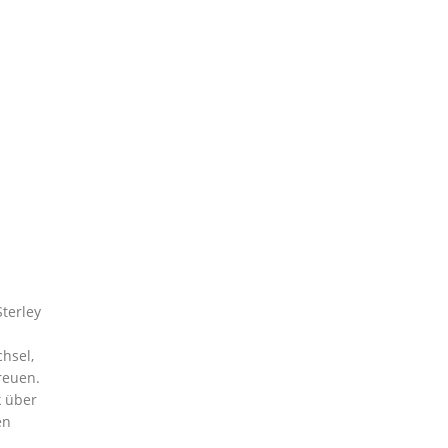
terley
hsel,
reuen.
k über
en