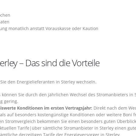
ochen
naten
ng monatlich anstatt Vorauskasse oder Kaution
rley – Das sind die Vorteile
n Sie den Energielieferanten in Sterley wechseln.
s können Sie durch den jährlichen Wechsel des Stromanbieters in S
g gering.
iswerte Konditionen im ersten Vertragsjahr:
Direkt nach dem Wec
mals auf besonders kostengünstige Konditionen oder weitere Boni f
n Stromvergleich bekommen Sie einen besonders guten Überblic
aktuellen Tarife|über sämtliche Stromanbieter in Sterley einen gut
sämtliche derzeitigen Tarife der Energieversorger in Sterley