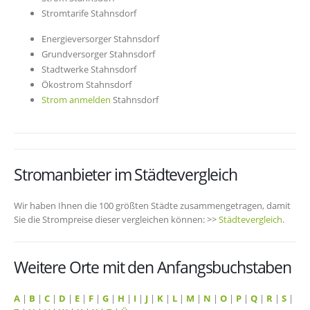
Stromtarife Stahnsdorf
Energieversorger Stahnsdorf
Grundversorger Stahnsdorf
Stadtwerke Stahnsdorf
Ökostrom Stahnsdorf
Strom anmelden
Stahnsdorf
Stromanbieter im Städtevergleich
Wir haben Ihnen die 100 größten Städte zusammengetragen, damit
Sie die Strompreise dieser vergleichen können: >>
Städtevergleich
.
Weitere Orte mit den Anfangsbuchstaben
A
|
B
|
C
|
D
|
E
|
F
|
G
|
H
|
I
|
J
|
K
|
L
|
M
|
N
|
O
|
P
|
Q
|
R
|
S
|