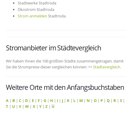
Stadtwerke Stadtroda
Ökostrom Stadtroda
Strom anmelden
Stadtroda
Stromanbieter im Städtevergleich
Wir haben Ihnen die 100 größten Städte zusammengetragen, damit
Sie die Strompreise dieser vergleichen können: >>
Städtevergleich
.
Weitere Orte mit den Anfangsbuchstaben
A
|
B
|
C
|
D
|
E
|
F
|
G
|
H
|
I
|
J
|
K
|
L
|
M
|
N
|
O
|
P
|
Q
|
R
|
S
|
T
|
U
|
V
|
W
|
X
|
Y
|
Z
|
Ü