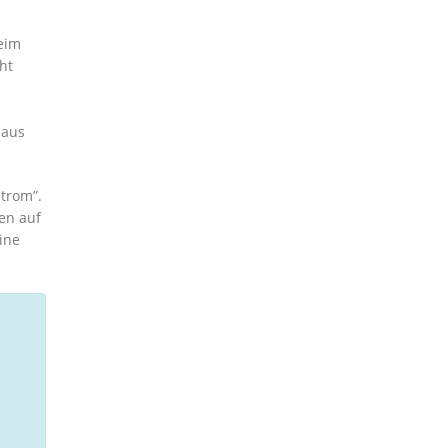
beim
ht
 aus
strom”.
en auf
ine