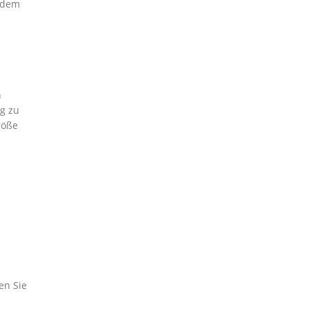
 dem
n
ng zu
röße
en Sie