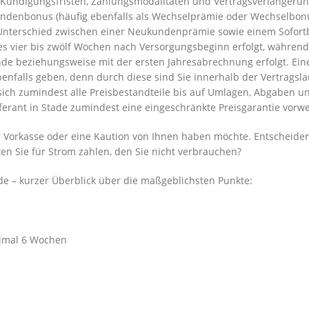
 Kündigungsfristen, Zahlungsmodalitäten und Vertragsverlängerun
undenbonus (häufig ebenfalls als Wechselprämie oder Wechselbon
r Unterschied zwischen einer Neukundenprämie sowie einem Sofor
ses vier bis zwölf Wochen nach Versorgungsbeginn erfolgt, währen
 beziehungsweise mit der ersten Jahresabrechnung erfolgt. Ein
benfalls geben, denn durch diese sind Sie innerhalb der Vertragsla
sich zumindest alle Preisbestandteile bis auf Umlagen, Abgaben u
ferant in Stade zumindest eine eingeschränkte Preisgarantie vorwe
r Vorkasse oder eine Kaution von Ihnen haben möchte. Entscheiden
ten Sie für Strom zahlen, den Sie nicht verbrauchen?
de – kurzer Überblick über die maßgeblichsten Punkte:
ximal 6 Wochen
e