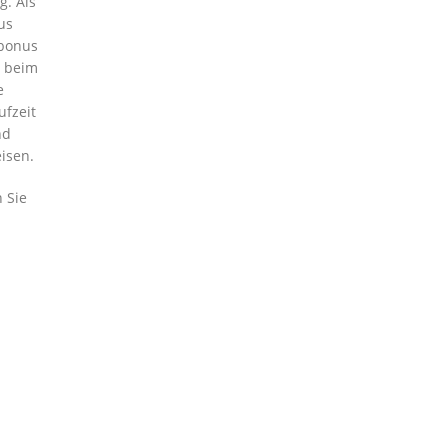
g. Als
us
tbonus
d beim
e
ufzeit
nd
isen.
 Sie