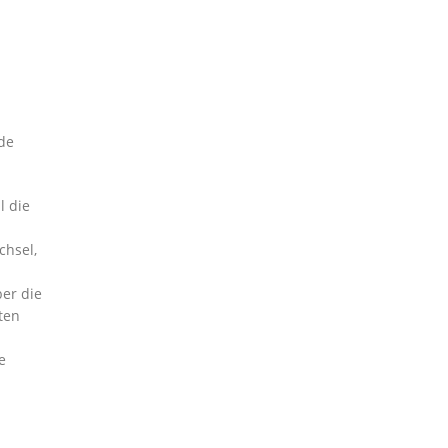
de
l die
hsel,
ber die
ten
e