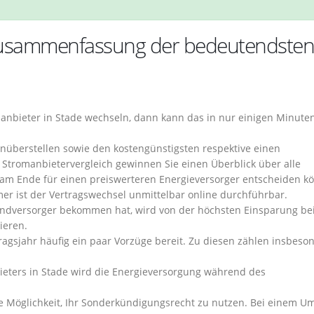
 Zusammenfassung der bedeutendsten
anbieter in Stade wechseln, dann kann das in nur einigen Minute
enüberstellen sowie den kostengünstigsten respektive einen
Stromanbietervergleich gewinnen Sie einen Überblick über alle
ch am Ende für einen preiswerteren Energieversorger entscheiden k
 ist der Vertragswechsel unmittelbar online durchführbar.
rundversorger bekommen hat, wird von der höchsten Einsparung b
ieren.
ragsjahr häufig ein paar Vorzüge bereit. Zu diesen zählen insbeso
ieters in Stade wird die Energieversorgung während des
die Möglichkeit, Ihr Sonderkündigungsrecht zu nutzen. Bei einem U