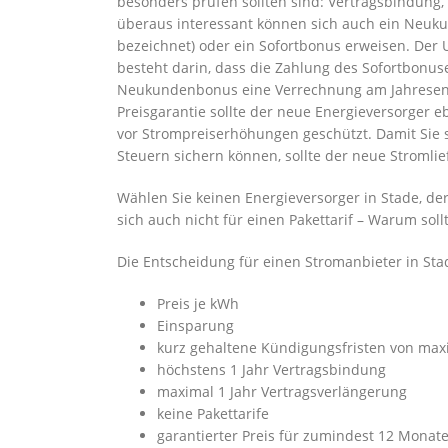
besonders prüfen sollten sind: Vertragsbindung,
überaus interessant können sich auch ein Neuk
bezeichnet) oder ein Sofortbonus erweisen. De
besteht darin, dass die Zahlung des Sofortbonu
Neukundenbonus eine Verrechnung am Jahresende
Preisgarantie sollte der neue Energieversorger e
vor Strompreiserhöhungen geschützt. Damit Sie 
Steuern sichern können, sollte der neue Stromlie
Wählen Sie keinen Energieversorger in Stade, de
sich auch nicht für einen Pakettarif – Warum soll
Die Entscheidung für einen Stromanbieter in Sta
Preis je kWh
Einsparung
kurz gehaltene Kündigungsfristen von ma
höchstens 1 Jahr Vertragsbindung
maximal 1 Jahr Vertragsverlängerung
keine Pakettarife
garantierter Preis für zumindest 12 Monat