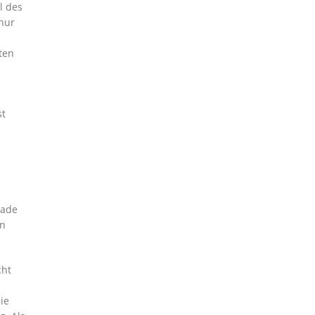
l des
nur
ten
st
tade
en
cht
ie