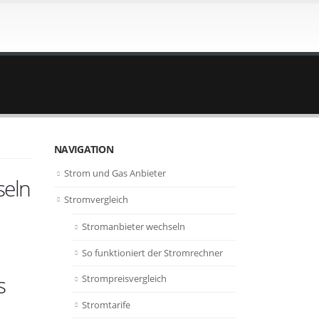
NAVIGATION
Strom und Gas Anbieter
seln
Stromvergleich
Stromanbieter wechseln
So funktioniert der Stromrechner
s
Strompreisvergleich
Stromtarife