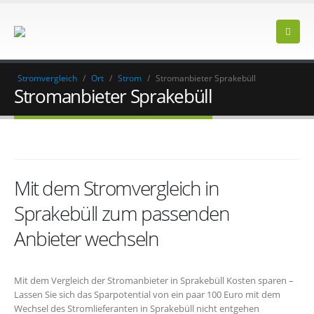
Stromvergleich
/
Ort
/
Strom
/
Stromanbieter Sprakebüll
Stromanbieter Sprakebüll
Mit dem Stromvergleich in
Sprakebüll zum passenden
Anbieter wechseln
Mit dem Vergleich der Stromanbieter in Sprakebüll Kosten sparen –
Lassen Sie sich das Sparpotential von ein paar 100 Euro mit dem
Wechsel des Stromlieferanten in Sprakebüll nicht entgehen