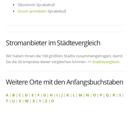
Ökostrom Sprakebüll
Strom anmelden
Sprakebüll
Stromanbieter im Städtevergleich
Wir haben Ihnen die 100 größten Städte zusammengetragen, damit
Sie die Strompreise dieser vergleichen können: >>
Städtevergleich
.
Weitere Orte mit den Anfangsbuchstaben
A
|
B
|
C
|
D
|
E
|
F
|
G
|
H
|
I
|
J
|
K
|
L
|
M
|
N
|
O
|
P
|
Q
|
R
|
S
|
T
|
U
|
V
|
W
|
X
|
Y
|
Z
|
Ü