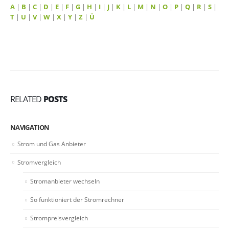
A
|
B
|
C
|
D
|
E
|
F
|
G
|
H
|
I
|
J
|
K
|
L
|
M
|
N
|
O
|
P
|
Q
|
R
|
S
|
T
|
U
|
V
|
W
|
X
|
Y
|
Z
|
Ü
RELATED
POSTS
NAVIGATION
Strom und Gas Anbieter
Stromvergleich
Stromanbieter wechseln
So funktioniert der Stromrechner
Strompreisvergleich