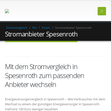
Stromvergleich
/
Ort
/
Strom
/
Stromanbieter Spesenroth
Stromanbieter Spesenroth
Mit dem Stromvergleich in
Spesenroth zum passenden
Anbieter wechseln
Energieversorgervergleich in Spesenroth – Wie Verbraucher mit dem
Wechsel zu einem der günstigen Energieversorger in Spesenroth
mehrere 100 Euro weniger bezahlen