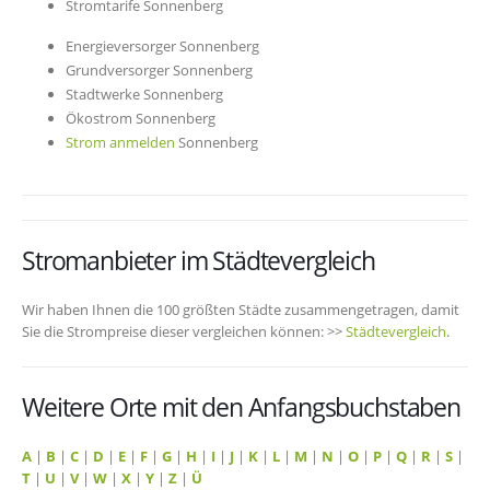
Stromtarife Sonnenberg
Energieversorger Sonnenberg
Grundversorger Sonnenberg
Stadtwerke Sonnenberg
Ökostrom Sonnenberg
Strom anmelden
Sonnenberg
Stromanbieter im Städtevergleich
Wir haben Ihnen die 100 größten Städte zusammengetragen, damit
Sie die Strompreise dieser vergleichen können: >>
Städtevergleich
.
Weitere Orte mit den Anfangsbuchstaben
A
|
B
|
C
|
D
|
E
|
F
|
G
|
H
|
I
|
J
|
K
|
L
|
M
|
N
|
O
|
P
|
Q
|
R
|
S
|
T
|
U
|
V
|
W
|
X
|
Y
|
Z
|
Ü