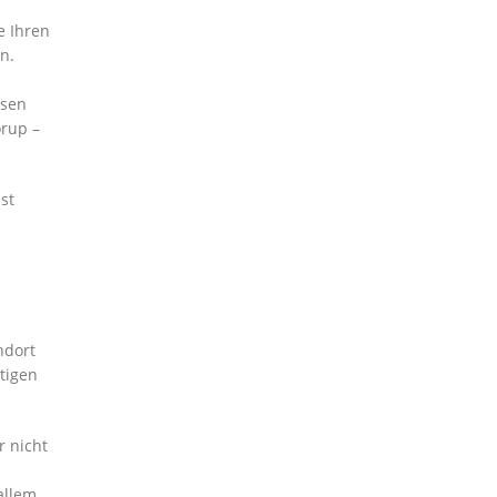
e Ihren
n.
esen
örup –
st
ndort
stigen
r nicht
allem