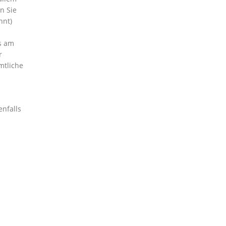
n Sie
nnt)
s am
r
mtliche
enfalls