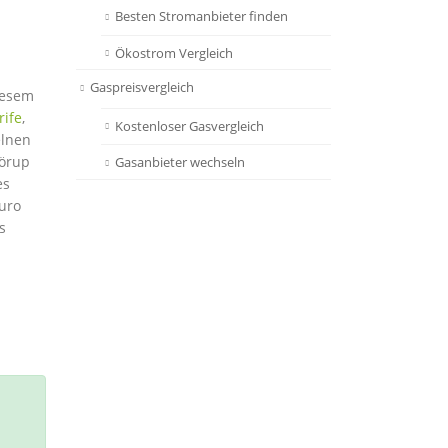
Besten Stromanbieter finden
Ökostrom Vergleich
Gaspreisvergleich
diesem
rife
,
Kostenloser Gasvergleich
elnen
Sörup
Gasanbieter wechseln
es
Euro
s