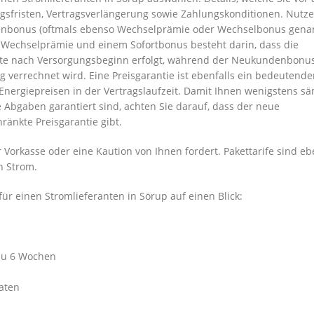
gsfristen, Vertragsverlängerung sowie Zahlungskonditionen. Nutze
nbonus (oftmals ebenso Wechselprämie oder Wechselbonus gena
r Wechselprämie und einem Sofortbonus besteht darin, dass die
ate nach Versorgungsbeginn erfolgt, während der Neukundenbonu
 verrechnet wird. Eine Preisgarantie ist ebenfalls ein bedeutende
Energiepreisen in der Vertragslaufzeit. Damit Ihnen wenigstens sä
 Abgaben garantiert sind, achten Sie darauf, dass der neue
ränkte Preisgarantie gibt.
 Vorkasse oder eine Kaution von Ihnen fordert. Pakettarife sind eb
en Strom.
ür einen Stromlieferanten in Sörup auf einen Blick:
 zu 6 Wochen
aten