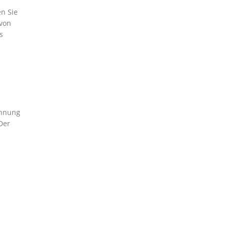
n Sie
 von
s
chnung
Der