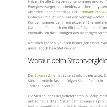
Haben Sie alle Eingaben vorgenommen und auf “Ve
Energieversorger entscheiden, welcher mit gute
Anforderungen entspricht. Der
Stromanbieterwe
Einfach kurz ausfüllen und den Vertragswechsel 
Kundennummer bei Ihrem aktuellen Energieliefe
Daten empfiehlt sich ein Blick auf die letzte St
ebenfalls um das Kündigen des bisherigen Stromv
Natürlich können Sie Ihren bisherigen Energieve
muss jedoch beachtet werden.
Worauf beim Stromvergleich
Der
Stromrechner
ist äußerst intuitiv gestaltet.
Sörup ermitteln lassen. Folgen Sie einfach schri
Tarife für Sörup.
Die Vielzahl der Energielieferanten in Sörup ma
unbedingt leichter. Neben dem Strompreis pro Kil
Vertragskonditionen berücksichtigen, bevor Sie e