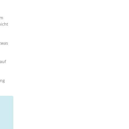
em
nicht
twas
 auf
ung