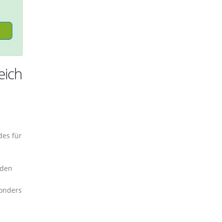
eich
des für
 den
onders