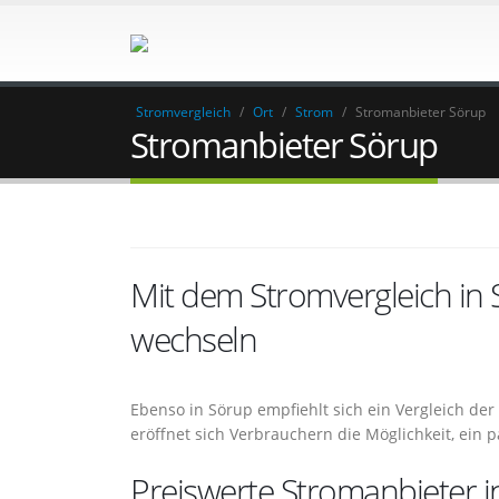
Stromvergleich
/
Ort
/
Strom
/
Stromanbieter Sörup
Stromanbieter Sörup
Mit dem Stromvergleich in
wechseln
Ebenso in Sörup empfiehlt sich ein Vergleich de
eröffnet sich Verbrauchern die Möglichkeit, ein
Preiswerte Stromanbieter i