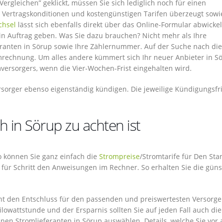
rgleichen” geklickt, müssen Sie sich lediglich noch für einen
n Vertragskonditionen und kostengünstigen Tarifen überzeugt sowi
chsel
lässt sich ebenfalls direkt über das Online-Formular abwickel
in Auftrag geben. Was Sie dazu brauchen? Nicht mehr als Ihre
ranten in Sörup sowie Ihre Zählernummer. Auf der Suche nach di
romrechnung. Um alles andere kümmert sich Ihr neuer Anbieter in S
ersorgers, wenn die Vier-Wochen-Frist eingehalten wird.
rsorger ebenso eigenständig kündigen. Die jeweilige Kündigungsfri
 in Sörup zu achten ist
 So können Sie ganz einfach die
Strompreise
/Stromtarife für Den Sta
tt für Schritt den Anweisungen im Rechner. So erhalten Sie die gün
cht den Entschluss für den passenden und preiswertesten Versorge
owattstunde und der Ersparnis sollten Sie auf jeden Fall auch die
inen Stromlieferanten in Sörup auswählen. Details, welche Sie vor 