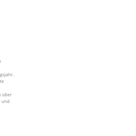
e
gsjahr,
te
k über
- und