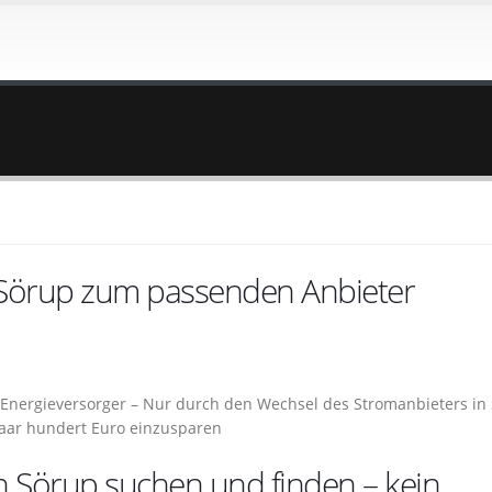
 Sörup zum passenden Anbieter
r Energieversorger – Nur durch den Wechsel des Stromanbieters in
 paar hundert Euro einzusparen
n Sörup suchen und finden – kein