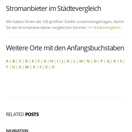
Stromanbieter im Städtevergleich
Wir haben Ihnen die 100 größten Städte zusammengetragen, damit
Sie die Strompreise dieser vergleichen können: >>
Städtevergleich
.
Weitere Orte mit den Anfangsbuchstaben
A
|
B
|
C
|
D
|
E
|
F
|
G
|
H
|
I
|
J
|
K
|
L
|
M
|
N
|
O
|
P
|
Q
|
R
|
S
|
T
|
U
|
V
|
W
|
X
|
Y
|
Z
|
Ü
RELATED
POSTS
NAVIGATION