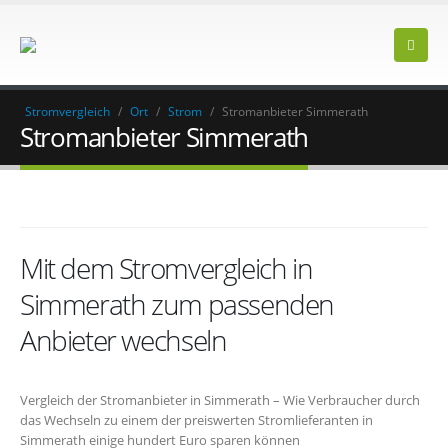
Stromvergleich
/
Ort
/
Strom
/
Stromanbieter Simmerath
Stromanbieter Simmerath
Mit dem Stromvergleich in
Simmerath zum passenden
Anbieter wechseln
Vergleich der Stromanbieter in Simmerath – Wie Verbraucher durch
das Wechseln zu einem der preiswerten Stromlieferanten in
Simmerath einige hundert Euro sparen können