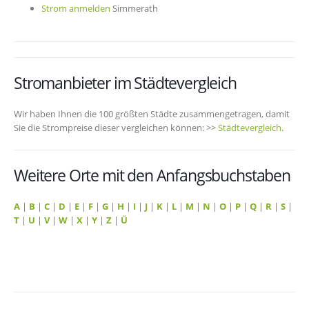
Strom anmelden
Simmerath
Stromanbieter im Städtevergleich
Wir haben Ihnen die 100 größten Städte zusammengetragen, damit
Sie die Strompreise dieser vergleichen können: >>
Städtevergleich
.
Weitere Orte mit den Anfangsbuchstaben
A
|
B
|
C
|
D
|
E
|
F
|
G
|
H
|
I
|
J
|
K
|
L
|
M
|
N
|
O
|
P
|
Q
|
R
|
S
|
T
|
U
|
V
|
W
|
X
|
Y
|
Z
|
Ü