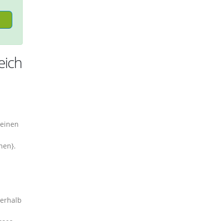
eich
 einen
nen}.
nerhalb