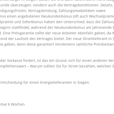
stunde überzeugen, sondern auch die Vertragskonditionen. Details,
ündigungsfristen, Vertragsbindung, Zahlungsmodalitäten sowie
benso einen angebotenen Neukundenbonus (oft auch Wechselprämi
lprämie und Sofortbonus haben den Unterschied, dass die Zahlun
rbeginn stattfindet, während der Neukundenbonus am Jahresende 
 Eine Preisgarantie sollte der neue Anbieter ebenfalls geben, da 
nd der Laufzeit des Vertrages bietet. Der neue Stromlieferant in 
ie geben, denn diese garantiert mindestens sämtliche Preisbestand
er Vorkasse fordert, ist das ein Grund, sich für einen anderen Ve
 empfehlenswert – Warum sollten Sie für Strom bezahlen, welchen S
Entscheidung für einen Energielieferanten in Siegen:
ximal 6 Wochen