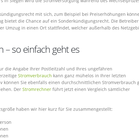
rs in Siegen wird die Stromversorgung während des Wechselproze
kündigungsrecht mit sich, zum Beispiel bei Preiserhöhungen könne
bietet die Chance auf ein Sonderkündigungsrecht. Die Betreiber
der Umzug in einen Ort stattfindet, welcher außerhalb des Netzgeb
 – so einfach geht es
ur die Angabe Ihrer Postleitzahl und Ihres ungefähren
erzeitige
Stromverbrauch
kann ganz mühelos in Ihrer letzten
v können Sie ebenfalls einen durchschnittlichen Stromverbrauch
ziehen. Der
Stromrechner
führt jetzt einen Vergleich sämtlicher
sgröße haben wir hier kurz für Sie zusammengestellt:
Person
onen
onen