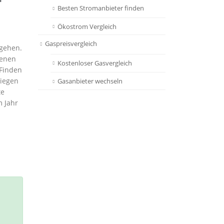
Besten Stromanbieter finden
Ökostrom Vergleich
Gaspreisvergleich
tgehen.
denen
Kostenloser Gasvergleich
 Finden
Siegen
Gasanbieter wechseln
te
m Jahr