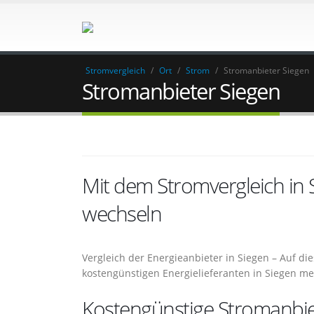
Stromvergleich
/
Ort
/
Strom
/
Stromanbieter Siegen
Stromanbieter Siegen
Mit dem Stromvergleich in
wechseln
Vergleich der Energieanbieter in Siegen – Auf 
kostengünstigen Energielieferanten in Siegen m
Kostengünstige Stromanbiet