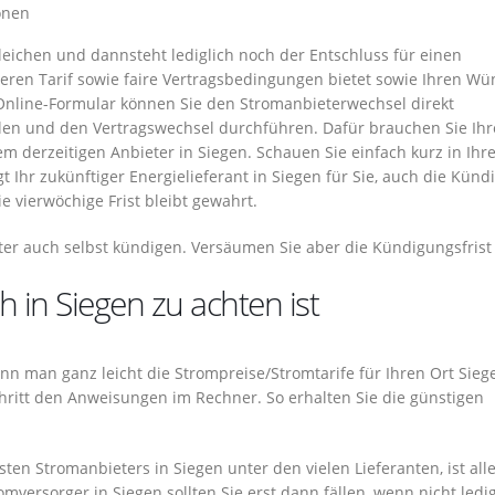
onen
gleichen und dannsteht lediglich noch der Entschluss für einen
geren Tarif sowie faire Vertragsbedingungen bietet sowie Ihren W
Online-Formular können Sie den Stromanbieterwechsel direkt
len und den Vertragswechsel durchführen. Dafür brauchen Sie Ihr
erzeitigen Anbieter in Siegen. Schauen Sie einfach kurz in Ihre
t Ihr zukünftiger Energielieferant in Siegen für Sie, auch die Kün
e vierwöchige Frist bleibt gewahrt.
ter auch selbst kündigen. Versäumen Sie aber die Kündigungsfrist 
 in Siegen zu achten ist
 kann man ganz leicht die Strompreise/Stromtarife für Ihren Ort Sieg
Schritt den Anweisungen im Rechner. So erhalten Sie die günstigen
en Stromanbieters in Siegen unter den vielen Lieferanten, ist all
omversorger in Siegen sollten Sie erst dann fällen, wenn nicht ledig