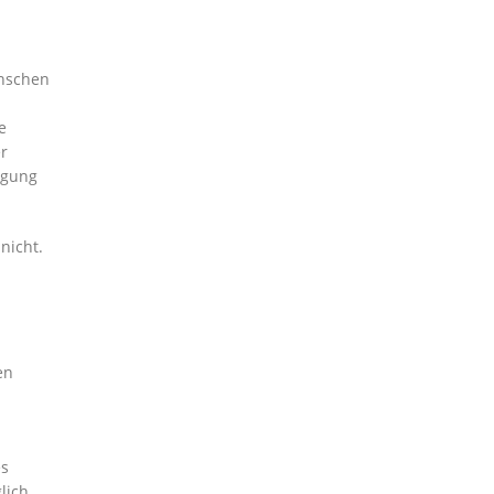
ünschen
e
r
digung
nicht.
en
es
lich