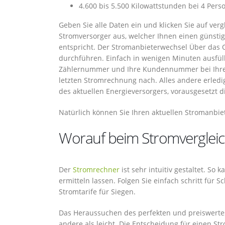
4.600 bis 5.500 Kilowattstunden bei 4 Pers
Geben Sie alle Daten ein und klicken Sie auf ver
Stromversorger aus, welcher Ihnen einen günsti
entspricht. Der Stromanbieterwechsel Über das 
durchführen. Einfach in wenigen Minuten ausfül
Zählernummer und Ihre Kundennummer bei Ihrem d
letzten Stromrechnung nach. Alles andere erledig
des aktuellen Energieversorgers, vorausgesetzt di
Natürlich können Sie Ihren aktuellen Stromanbie
Worauf beim Stromvergleich
Der
Stromrechner
ist sehr intuitiv gestaltet. So
ermitteln lassen. Folgen Sie einfach schritt für 
Stromtarife für Siegen.
Das Heraussuchen des perfekten und preiswertest
andere als leicht. Die Entscheidung für einen Str