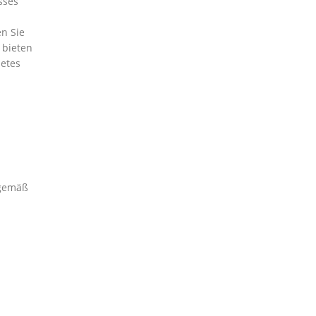
sses
n Sie
 bieten
ietes
 gemäß