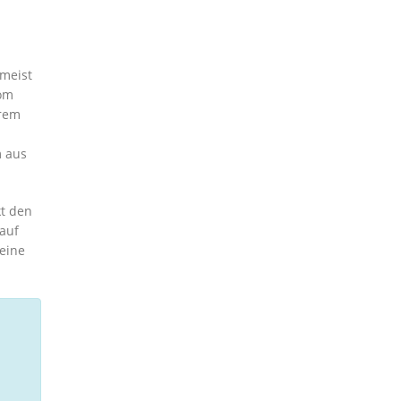
umeist
rom
arem
m aus
kt den
 auf
eine