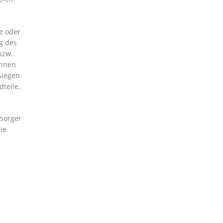
e oder
g des
bzw.
Ihnen
Siegen
teile,
rsorger
ie