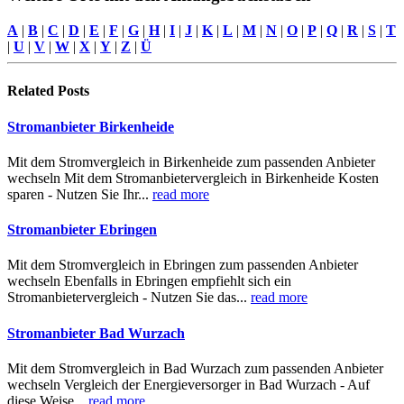
A
|
B
|
C
|
D
|
E
|
F
|
G
|
H
|
I
|
J
|
K
|
L
|
M
|
N
|
O
|
P
|
Q
|
R
|
S
|
T
|
U
|
V
|
W
|
X
|
Y
|
Z
|
Ü
Related
Posts
Stromanbieter Birkenheide
Mit dem Stromvergleich in Birkenheide zum passenden Anbieter
wechseln Mit dem Stromanbietervergleich in Birkenheide Kosten
sparen - Nutzen Sie Ihr...
read more
Stromanbieter Ebringen
Mit dem Stromvergleich in Ebringen zum passenden Anbieter
wechseln Ebenfalls in Ebringen empfiehlt sich ein
Stromanbietervergleich - Nutzen Sie das...
read more
Stromanbieter Bad Wurzach
Mit dem Stromvergleich in Bad Wurzach zum passenden Anbieter
wechseln Vergleich der Energieversorger in Bad Wurzach - Auf
diese Weise...
read more