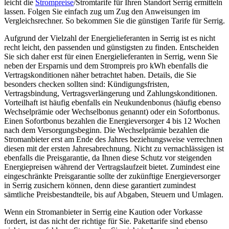
leicht die
Strompreise
/Stromtarife für Ihren Standort Serrig ermitteln
lassen. Folgen Sie einfach zug um Zug den Anweisungen im
Vergleichsrechner. So bekommen Sie die günstigen Tarife für Serrig.
Aufgrund der Vielzahl der Energielieferanten in Serrig ist es nicht
recht leicht, den passenden und günstigsten zu finden. Entscheiden
Sie sich daher erst für einen Energielieferanten in Serrig, wenn Sie
neben der Ersparnis und dem Strompreis pro kWh ebenfalls die
Vertragskonditionen näher betrachtet haben. Details, die Sie
besonders checken sollten sind: Kündigungsfristen,
Vertragsbindung, Vertragsverlängerung und Zahlungskonditionen.
Vorteilhaft ist häufig ebenfalls ein Neukundenbonus (häufig ebenso
Wechselprämie oder Wechselbonus genannt) oder ein Sofortbonus.
Einen Sofortbonus bezahlen die Energieversorger 4 bis 12 Wochen
nach dem Versorgungsbeginn. Die Wechselprämie bezahlen die
Stromanbieter erst am Ende des Jahres beziehungsweise verrechnen
diesen mit der ersten Jahresabrechnung. Nicht zu vernachlässigen ist
ebenfalls die Preisgarantie, da Ihnen diese Schutz vor steigenden
Energiepreisen während der Vertragslaufzeit bietet. Zumindest eine
eingeschränkte Preisgarantie sollte der zukünftige Energieversorger
in Serrig zusichern können, denn diese garantiert zumindest
sämtliche Preisbestandteile, bis auf Abgaben, Steuern und Umlagen.
Wenn ein Stromanbieter in Serrig eine Kaution oder Vorkasse
fordert, ist das nicht der richtige für Sie. Pakettarife sind ebenso