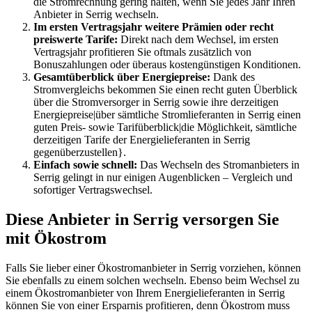
die Stromrechnung gering halten, wenn Sie jedes Jahr Ihren
Anbieter in Serrig wechseln.
Im ersten Vertragsjahr weitere Prämien oder recht
preiswerte Tarife:
Direkt nach dem Wechsel, im ersten
Vertragsjahr profitieren Sie oftmals zusätzlich von
Bonuszahlungen oder überaus kostengünstigen Konditionen.
Gesamtüberblick über Energiepreise:
Dank des
Stromvergleichs bekommen Sie einen recht guten Überblick
über die Stromversorger in Serrig sowie ihre derzeitigen
Energiepreise|über sämtliche Stromlieferanten in Serrig einen
guten Preis- sowie Tarifüberblick|die Möglichkeit, sämtliche
derzeitigen Tarife der Energielieferanten in Serrig
gegenüberzustellen}.
Einfach sowie schnell:
Das Wechseln des Stromanbieters in
Serrig gelingt in nur einigen Augenblicken – Vergleich und
sofortiger Vertragswechsel.
Diese Anbieter in Serrig versorgen Sie
mit Ökostrom
Falls Sie lieber einer Ökostromanbieter in Serrig vorziehen, können
Sie ebenfalls zu einem solchen wechseln. Ebenso beim Wechsel zu
einem Ökostromanbieter von Ihrem Energielieferanten in Serrig
können Sie von einer Ersparnis profitieren, denn Ökostrom muss